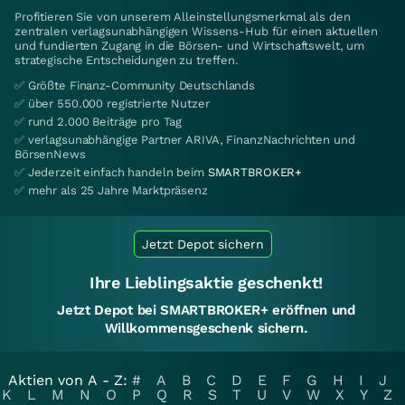
Profitieren Sie von unserem Alleinstellungsmerkmal als den
zentralen verlagsunabhängigen Wissens-Hub für einen aktuellen
und fundierten Zugang in die Börsen- und Wirtschaftswelt, um
strategische Entscheidungen zu treffen.
✅ Größte Finanz-Community Deutschlands
✅ über 550.000 registrierte Nutzer
✅ rund 2.000 Beiträge pro Tag
✅ verlagsunabhängige Partner ARIVA, FinanzNachrichten und
BörsenNews
✅ Jederzeit einfach handeln beim
SMARTBROKER+
✅ mehr als 25 Jahre Marktpräsenz
Jetzt Depot sichern
Ihre Lieblingsaktie geschenkt!
Jetzt Depot bei SMARTBROKER+ eröffnen und
Willkommensgeschenk sichern.
Aktien von A - Z:
#
A
B
C
D
E
F
G
H
I
J
K
L
M
N
O
P
Q
R
S
T
U
V
W
X
Y
Z