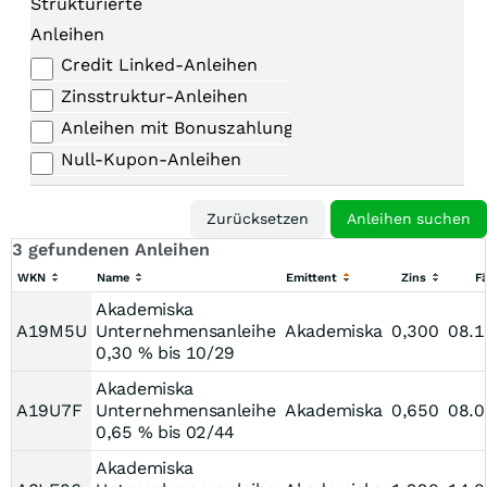
Strukturierte
Anleihen
Credit Linked-Anleihen
Zinsstruktur-Anleihen
Anleihen mit Bonuszahlungen
Null-Kupon-Anleihen
3 gefundenen Anleihen
WKN
Name
Emittent
Zins
Fä
Akademiska
A19M5U
Unternehmensanleihe
Akademiska
0,300
08.1
0,30 % bis 10/29
Akademiska
A19U7F
Unternehmensanleihe
Akademiska
0,650
08.0
0,65 % bis 02/44
Akademiska