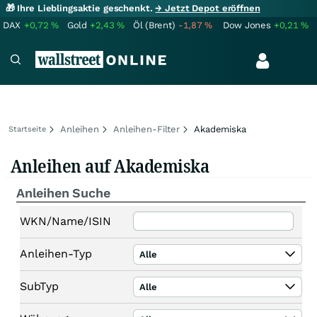
🎁 Ihre Lieblingsaktie geschenkt.
→ Jetzt Depot eröffnen
DAX
+0,72
%
Gold
+2,43
%
Öl (Brent)
-1,87
%
Dow Jones
+0,21
%
Anleihen
Anleihen-Filter
Akademiska
Startseite
Anleihen auf Akademiska
Anleihen Suche
WKN/Name/ISIN
Anleihen-Typ
Alle
SubTyp
Alle