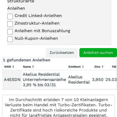
Strukturierte
Anleihen
Credit Linked-Anleihen
Zinsstruktur-Anleihen
Anleihen mit Bonuszahlungen
Null-Kupon-Anleihen
1 gefundenen Anleihen
WKN
Name
Emittent
Zins
Fäl
Akelius Residential
Akelius
A4ESDN
Unternehmensanleihe
3,950
25.03
Residential
3,95 % bis 03/31
Im Durchschnitt erleiden 7 von 10 Kleinanlegern
Verluste beim Handel mit Turbo-Zertifikaten. Turbo-
Zertifikate sind hoch risikoreiche Produkte und
nicht für langfristige Anlagestrategien geeignet.