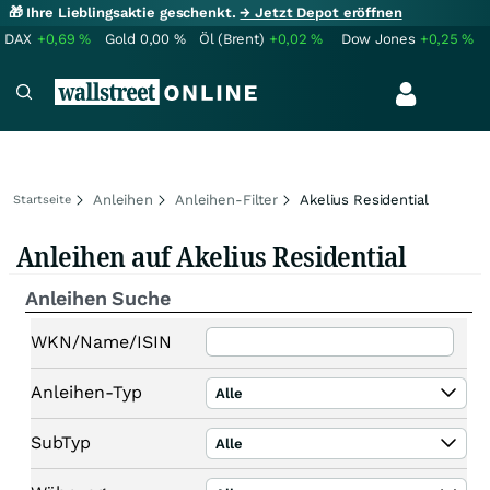
🎁 Ihre Lieblingsaktie geschenkt.
→ Jetzt Depot eröffnen
DAX
+0,69
%
Gold
0,00
%
Öl (Brent)
+0,02
%
Dow Jones
+0,25
%
Anleihen
Anleihen-Filter
Akelius Residential
Startseite
Anleihen auf Akelius Residential
Anleihen Suche
WKN/Name/ISIN
Anleihen-Typ
Alle
SubTyp
Alle