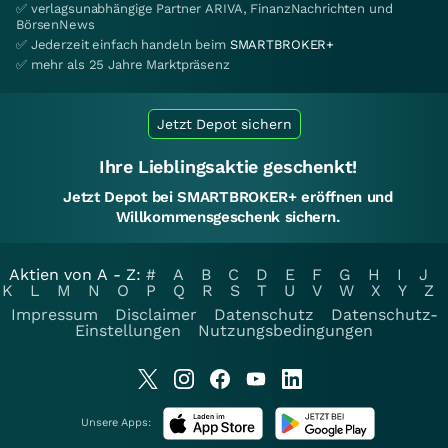
✅ verlagsunabhängige Partner ARIVA, FinanzNachrichten und
BörsenNews
✅ Jederzeit einfach handeln beim
SMARTBROKER+
✅ mehr als 25 Jahre Marktpräsenz
Jetzt Depot sichern
Ihre Lieblingsaktie geschenkt!
Jetzt Depot bei SMARTBROKER+ eröffnen und
Willkommensgeschenk sichern.
Aktien von A - Z:
#
A
B
C
D
E
F
G
H
I
J
K
L
M
N
O
P
Q
R
S
T
U
V
W
X
Y
Z
Impressum
Disclaimer
Datenschutz
Datenschutz-
Einstellungen
Nutzungsbedingungen
Unsere Apps: