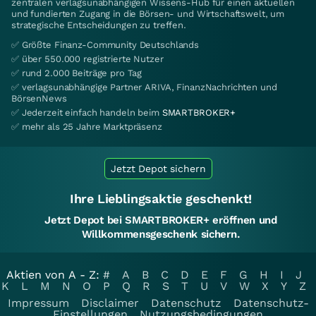
zentralen verlagsunabhängigen Wissens-Hub für einen aktuellen
und fundierten Zugang in die Börsen- und Wirtschaftswelt, um
strategische Entscheidungen zu treffen.
✅ Größte Finanz-Community Deutschlands
✅ über 550.000 registrierte Nutzer
✅ rund 2.000 Beiträge pro Tag
✅ verlagsunabhängige Partner ARIVA, FinanzNachrichten und
BörsenNews
✅ Jederzeit einfach handeln beim
SMARTBROKER+
✅ mehr als 25 Jahre Marktpräsenz
Jetzt Depot sichern
Ihre Lieblingsaktie geschenkt!
Jetzt Depot bei SMARTBROKER+ eröffnen und
Willkommensgeschenk sichern.
Aktien von A - Z:
#
A
B
C
D
E
F
G
H
I
J
K
L
M
N
O
P
Q
R
S
T
U
V
W
X
Y
Z
Impressum
Disclaimer
Datenschutz
Datenschutz-
Einstellungen
Nutzungsbedingungen