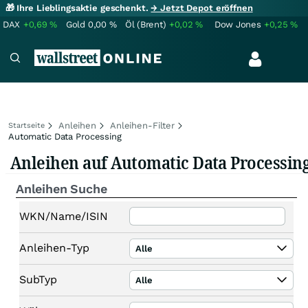
🎁 Ihre Lieblingsaktie geschenkt.
→ Jetzt Depot eröffnen
DAX
+0,69
%
Gold
0,00
%
Öl (Brent)
+0,02
%
Dow Jones
+0,25
%
Anleihen
Anleihen-Filter
Startseite
Automatic Data Processing
Anleihen auf Automatic Data Processin
Anleihen Suche
WKN/Name/ISIN
Anleihen-Typ
Alle
SubTyp
Alle