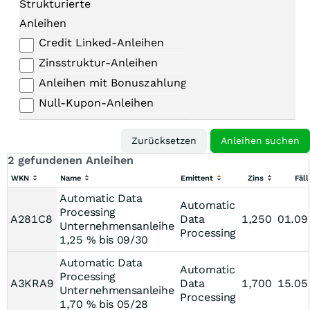
Strukturierte
Anleihen
Credit Linked-Anleihen
Zinsstruktur-Anleihen
Anleihen mit Bonuszahlungen
Null-Kupon-Anleihen
2 gefundenen Anleihen
WKN
Name
Emittent
Zins
Fäll
Automatic Data
Automatic
Processing
A281C8
Data
1,250
01.09
Unternehmensanleihe
Processing
1,25 % bis 09/30
Automatic Data
Automatic
Processing
A3KRA9
Data
1,700
15.05
Unternehmensanleihe
Processing
1,70 % bis 05/28