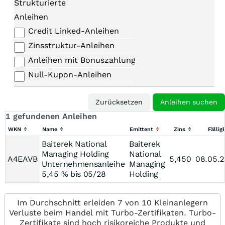
Strukturierte
Anleihen
Credit Linked-Anleihen
Zinsstruktur-Anleihen
Anleihen mit Bonuszahlungen
Null-Kupon-Anleihen
1 gefundenen Anleihen
WKN
Name
Emittent
Zins
Fällig
Baiterek National
Baiterek
Managing Holding
National
A4EAVB
5,450
08.05.
Unternehmensanleihe
Managing
5,45 % bis 05/28
Holding
Im Durchschnitt erleiden 7 von 10 Kleinanlegern
Verluste beim Handel mit Turbo-Zertifikaten. Turbo-
Zertifikate sind hoch risikoreiche Produkte und