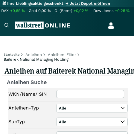
🎁 Ihre Lieblingsaktie geschenkt.
→ Jetzt Depot eröffnen
DAX
+0,69
%
Gold
0,00
%
Öl (Brent)
+0,02
%
Dow Jones
+0,25
%
Anleihen
Anleihen-Filter
Startseite
Baiterek National Managing Holding
Anleihen auf Baiterek National Managi
Anleihen Suche
WKN/Name/ISIN
Anleihen-Typ
Alle
SubTyp
Alle