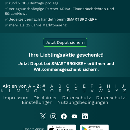
✅ rund 2.000 Beiträge pro Tag
✅ verlagsunabhängige Partner ARIVA, FinanzNachrichten und
BörsenNews
✅ Jederzeit einfach handeln beim
SMARTBROKER+
✅ mehr als 25 Jahre Marktpräsenz
Jetzt Depot sichern
Ihre Lieblingsaktie geschenkt!
Jetzt Depot bei SMARTBROKER+ eröffnen und
Willkommensgeschenk sichern.
Aktien von A - Z:
#
A
B
C
D
E
F
G
H
I
J
K
L
M
N
O
P
Q
R
S
T
U
V
W
X
Y
Z
Impressum
Disclaimer
Datenschutz
Datenschutz-
Einstellungen
Nutzungsbedingungen
Unsere Apps: