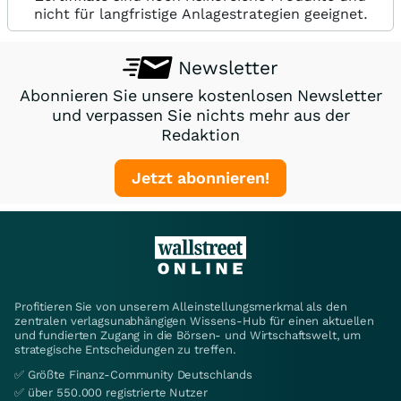
nicht für langfristige Anlagestrategien geeignet.
Newsletter
Abonnieren Sie unsere kostenlosen Newsletter
und verpassen Sie nichts mehr aus der
Redaktion
Jetzt abonnieren!
Profitieren Sie von unserem Alleinstellungsmerkmal als den
zentralen verlagsunabhängigen Wissens-Hub für einen aktuellen
und fundierten Zugang in die Börsen- und Wirtschaftswelt, um
strategische Entscheidungen zu treffen.
✅ Größte Finanz-Community Deutschlands
✅ über 550.000 registrierte Nutzer