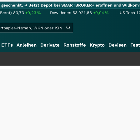
ie geschenkt.
→ Jetzt Depot bei SMARTBROKER+ eröffnen und Willkom
(Brent)
83,73
+0,23
%
Dow Jones
53.921,86
+0,04
%
US Tech 1
ETFs
Anleihen
Derivate
Rohstoffe
Krypto
Devisen
Fest