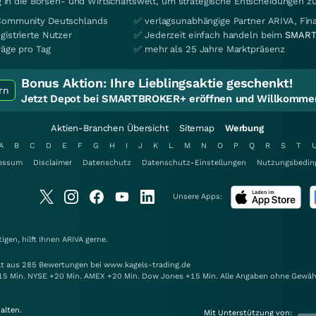
 in die Börsen- und Wirtschaftswelt, um strategische Entscheidungen zu
Community Deutschlands
✅ verlagsunabhängige Partner ARIVA, Fi
gistrierte Nutzer
✅ Jederzeit einfach handeln beim
SMART
räge pro Tag
✅ mehr als 25 Jahre Marktpräsenz
Bonus Aktion:
Ihre Lieblingsaktie geschenkt!
rn
Jetzt Depot bei SMARTBROKER+ eröffnen und Willkommen
Aktien-Branchen Übersicht
Sitemap
Werbung
A
B
C
D
E
F
G
H
I
J
K
L
M
N
O
P
Q
R
S
T
essum
Disclaimer
Datenschutz
Datenschutz-Einstellungen
Nutzungsbedin
Unsere Apps:
gen, hilft Ihnen
ARIVA
gerne.
elt aus 285 Bewertungen bei www.kagels-trading.de
15 Min. NYSE +20 Min. AMEX +20 Min. Dow Jones +15 Min. Alle Angaben ohne Gewäh
alten.
Mit Unterstützung von: