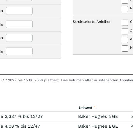
N
is
Strukturierte Anleihen
C
is
Z
is
A
N
is
15.12.2027 bis 15.06.2056 platziert. Das Volumen aller ausstehenden Anleihe
Emittent
e 3,337 % bis 12/27
Baker Hughes a GE
e 4,08 % bis 12/47
Baker Hughes a GE