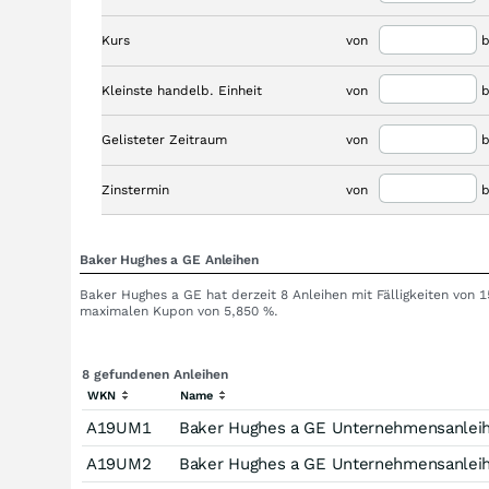
Kurs
von
b
Kleinste handelb. Einheit
von
b
Gelisteter Zeitraum
von
b
Zinstermin
von
b
Baker Hughes a GE Anleihen
Baker Hughes a GE hat derzeit 8 Anleihen mit Fälligkeiten von 
maximalen Kupon von 5,850 %.
8 gefundenen Anleihen
WKN
Name
A19UM1
Baker Hughes a GE Unternehmensanleih
A19UM2
Baker Hughes a GE Unternehmensanleih