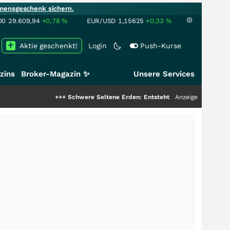
mensgeschenk sichern.
00
29.609,94
+0,78
%
EUR/USD
1,15625
+0,33
%
Aktie geschenkt!
Login
Push-Kurse
zins
Broker-Magazin ✨
Unsere Services
+++
Schwere Seltene Erden: Entsteht hier die nächste Milliarde
Anzeige