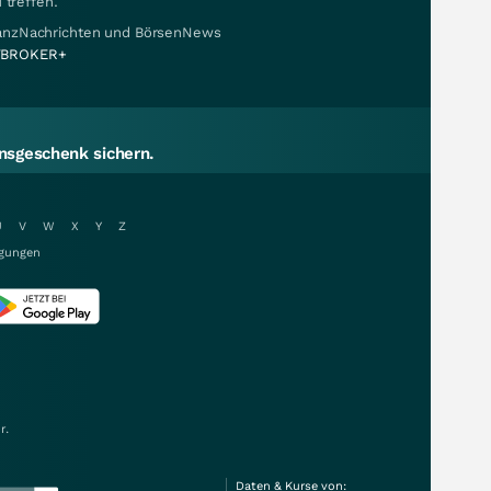
 treffen.
nanzNachrichten und BörsenNews
BROKER+
sgeschenk sichern.
U
V
W
X
Y
Z
gungen
r.
Daten & Kurse von: