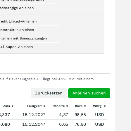
achrangige Anleihen
redit Linked-Anleihen
insstruktur-Anleihen
nleihen mit Bonuszahlungen
ull-Kupon-Anleihen
n auf Baker Hughes a GE liegt bei 3.223 Mio. mit einem
Zins
Fälligkeit
Rendite
Kurs
Whrg.
3,337
15.12.2027
4,37
98,55
USD
4,080
15.12.2047
6,65
76,80
USD