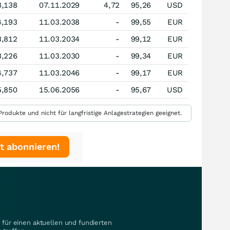
3,138
07.11.2029
4,72
95,26
USD
4,193
11.03.2038
-
99,55
EUR
3,812
11.03.2034
-
99,12
EUR
3,226
11.03.2030
-
99,34
EUR
4,737
11.03.2046
-
99,17
EUR
5,850
15.06.2056
-
95,67
USD
rodukte und nicht für langfristige Anlagestrategien geeignet.
t abonnieren!
für einen aktuellen und fundierten