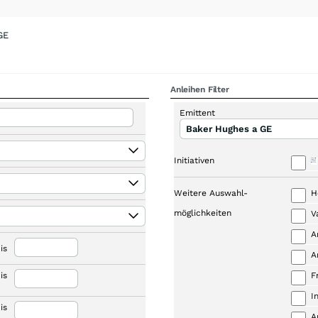
GE
Anleihen Filter
Emittent
Baker Hughes a GE
Initiativen
Weitere Auswahl-
H
möglichkeiten
V
A
is
A
is
F
I
is
A