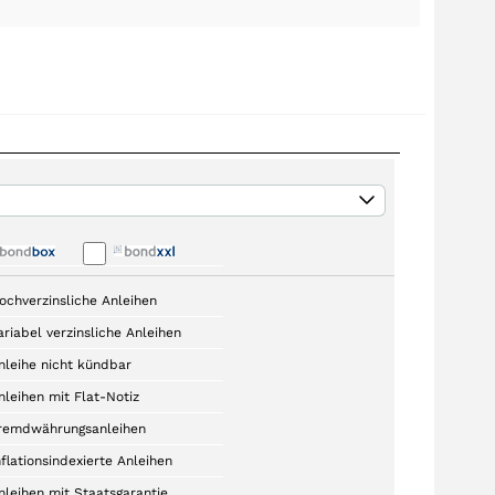
ochverzinsliche Anleihen
ariabel verzinsliche Anleihen
nleihe nicht kündbar
nleihen mit Flat-Notiz
remdwährungsanleihen
nflationsindexierte Anleihen
nleihen mit Staatsgarantie