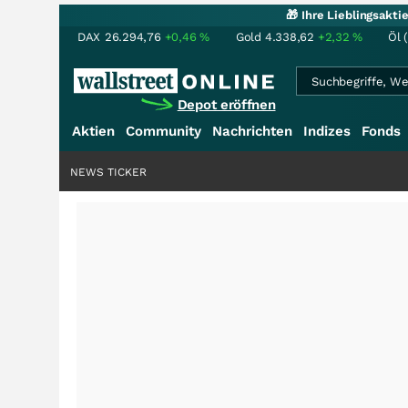
🎁 Ihre Lieblingsakt
DAX
26.294,76
+0,46
%
Gold
4.338,62
+2,32
%
Öl 
Depot eröffnen
Aktien
Community
Nachrichten
Indizes
Fonds
NEWS TICKER