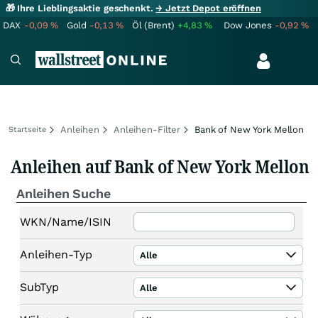
🎁 Ihre Lieblingsaktie geschenkt.
→ Jetzt Depot eröffnen
DAX
-0,09
%
Gold
-0,13
%
Öl (Brent)
+4,83
%
Dow Jones
-0,92
%
Anleihen
Anleihen-Filter
Bank of New York Mellon
Startseite
Anleihen auf Bank of New York Mellon
Anleihen Suche
WKN/Name/ISIN
Anleihen-Typ
Alle
SubTyp
Alle