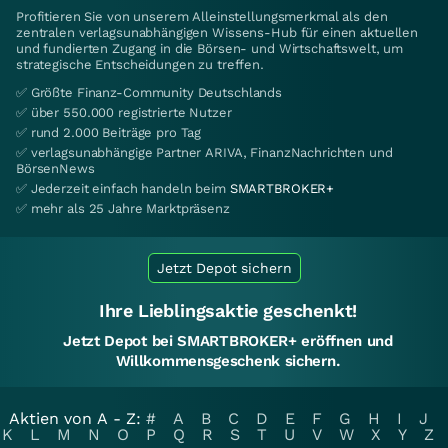
Profitieren Sie von unserem Alleinstellungsmerkmal als den
zentralen verlagsunabhängigen Wissens-Hub für einen aktuellen
und fundierten Zugang in die Börsen- und Wirtschaftswelt, um
strategische Entscheidungen zu treffen.
✅ Größte Finanz-Community Deutschlands
✅ über 550.000 registrierte Nutzer
✅ rund 2.000 Beiträge pro Tag
✅ verlagsunabhängige Partner ARIVA, FinanzNachrichten und
BörsenNews
✅ Jederzeit einfach handeln beim
SMARTBROKER+
✅ mehr als 25 Jahre Marktpräsenz
Jetzt Depot sichern
Ihre Lieblingsaktie geschenkt!
Jetzt Depot bei SMARTBROKER+ eröffnen und
Willkommensgeschenk sichern.
Aktien von A - Z:
#
A
B
C
D
E
F
G
H
I
J
K
L
M
N
O
P
Q
R
S
T
U
V
W
X
Y
Z