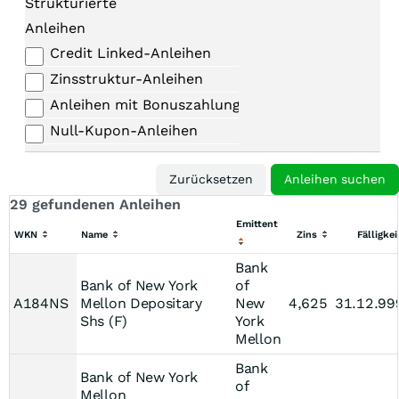
Strukturierte
Anleihen
Credit Linked-Anleihen
Zinsstruktur-Anleihen
Anleihen mit Bonuszahlungen
Null-Kupon-Anleihen
29 gefundenen Anleihen
Emittent
WKN
Name
Zins
Fälligkei
Bank
Bank of New York
of
A184NS
Mellon Depositary
New
4,625
31.12.99
Shs (F)
York
Mellon
Bank
Bank of New York
of
Mellon