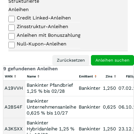
Strukturierte
Anleihen
Credit Linked-Anleihen
Zinsstruktur-Anleihen
Anleihen mit Bonuszahlungen
Null-Kupon-Anleihen
9 gefundenen Anleihen
WKN
Name
Emittent
Zins
Fälli
Bankinter Pfandbrief
A19VVH
Bankinter
1,250
07.02
1,25 % bis 02/28
Bankinter
A28S4F
Unternehmensanleihe
Bankinter
0,625
06.10
0,625 % bis 10/27
Bankinter
A3KSXX
Hybridanleihe 1,25 %
Bankinter
1,250
23.12