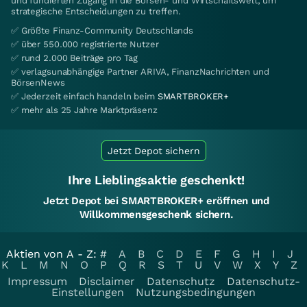
und fundierten Zugang in die Börsen- und Wirtschaftswelt, um
strategische Entscheidungen zu treffen.
✅ Größte Finanz-Community Deutschlands
✅ über 550.000 registrierte Nutzer
✅ rund 2.000 Beiträge pro Tag
✅ verlagsunabhängige Partner ARIVA, FinanzNachrichten und
BörsenNews
✅ Jederzeit einfach handeln beim
SMARTBROKER+
✅ mehr als 25 Jahre Marktpräsenz
Jetzt Depot sichern
Ihre Lieblingsaktie geschenkt!
Jetzt Depot bei SMARTBROKER+ eröffnen und
Willkommensgeschenk sichern.
Aktien von A - Z:
#
A
B
C
D
E
F
G
H
I
J
K
L
M
N
O
P
Q
R
S
T
U
V
W
X
Y
Z
Impressum
Disclaimer
Datenschutz
Datenschutz-
Einstellungen
Nutzungsbedingungen