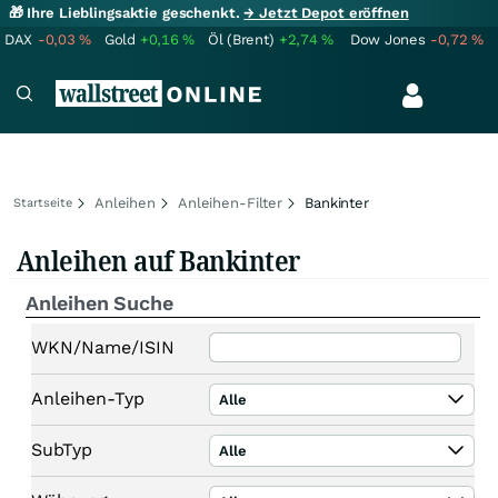
🎁 Ihre Lieblingsaktie geschenkt.
→ Jetzt Depot eröffnen
DAX
-0,03
%
Gold
+0,16
%
Öl (Brent)
+2,74
%
Dow Jones
-0,72
%
Anleihen
Anleihen-Filter
Bankinter
Startseite
Anleihen auf Bankinter
Anleihen Suche
WKN/Name/ISIN
Anleihen-Typ
Alle
SubTyp
Alle