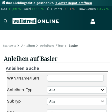
🎁 Ihre Lieblingsaktie geschenkt.
→ Jetzt Depot eröffnen
DAX
+0,69
%
Gold
+1,99
%
Öl (Brent)
-1,01
%
Dow Jones
+0,27
%
Anleihen
Anleihen-Filter
Basler
Startseite
Anleihen auf Basler
Anleihen Suche
WKN/Name/ISIN
Anleihen-Typ
Alle
SubTyp
Alle