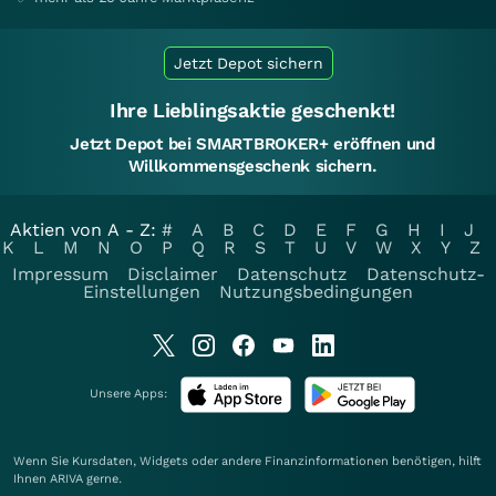
Jetzt Depot sichern
Ihre Lieblingsaktie geschenkt!
Jetzt Depot bei SMARTBROKER+ eröffnen und
Willkommensgeschenk sichern.
Aktien von A - Z:
#
A
B
C
D
E
F
G
H
I
J
K
L
M
N
O
P
Q
R
S
T
U
V
W
X
Y
Z
Impressum
Disclaimer
Datenschutz
Datenschutz-
Einstellungen
Nutzungsbedingungen
Unsere Apps:
Wenn Sie Kursdaten, Widgets oder andere Finanzinformationen benötigen, hilft
Ihnen
ARIVA
gerne.