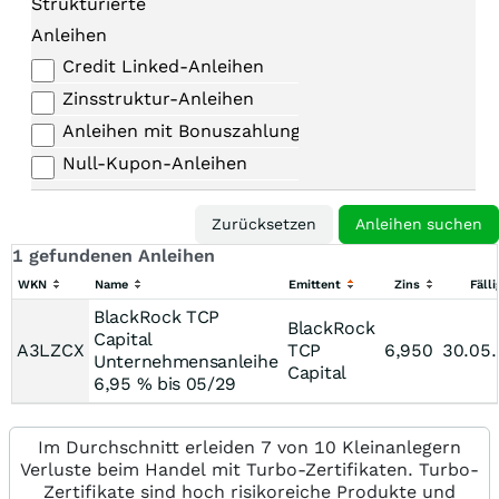
Strukturierte
Anleihen
Credit Linked-Anleihen
Zinsstruktur-Anleihen
Anleihen mit Bonuszahlungen
Null-Kupon-Anleihen
1 gefundenen Anleihen
WKN
Name
Emittent
Zins
Fälli
BlackRock TCP
BlackRock
Capital
A3LZCX
TCP
6,950
30.05
Unternehmensanleihe
Capital
6,95 % bis 05/29
Im Durchschnitt erleiden 7 von 10 Kleinanlegern
Verluste beim Handel mit Turbo-Zertifikaten. Turbo-
Zertifikate sind hoch risikoreiche Produkte und