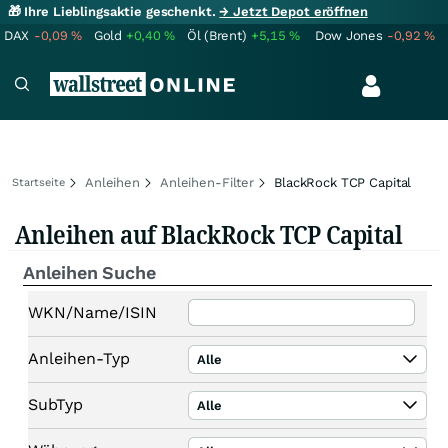
🎁 Ihre Lieblingsaktie geschenkt.
→ Jetzt Depot eröffnen
DAX
-0,09
%
Gold
+0,40
%
Öl (Brent)
+5,15
%
Dow Jones
-0,92
%
Anleihen
Anleihen-Filter
BlackRock TCP Capital
Startseite
Anleihen auf BlackRock TCP Capital
Anleihen Suche
WKN/Name/ISIN
Anleihen-Typ
Alle
SubTyp
Alle