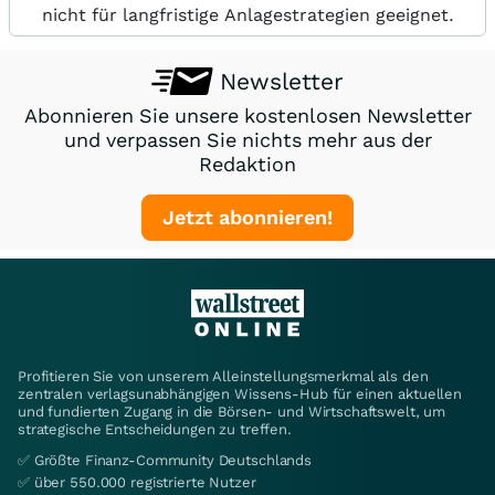
nicht für langfristige Anlagestrategien geeignet.
Newsletter
Abonnieren Sie unsere kostenlosen Newsletter
und verpassen Sie nichts mehr aus der
Redaktion
Jetzt abonnieren!
Profitieren Sie von unserem Alleinstellungsmerkmal als den
zentralen verlagsunabhängigen Wissens-Hub für einen aktuellen
und fundierten Zugang in die Börsen- und Wirtschaftswelt, um
strategische Entscheidungen zu treffen.
✅ Größte Finanz-Community Deutschlands
✅ über 550.000 registrierte Nutzer