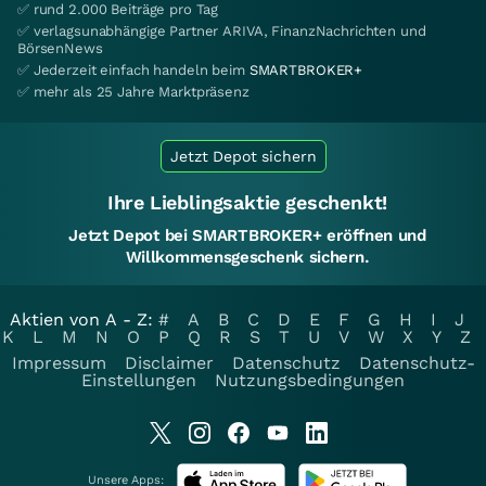
✅ rund 2.000 Beiträge pro Tag
✅ verlagsunabhängige Partner ARIVA, FinanzNachrichten und
BörsenNews
✅ Jederzeit einfach handeln beim
SMARTBROKER+
✅ mehr als 25 Jahre Marktpräsenz
Jetzt Depot sichern
Ihre Lieblingsaktie geschenkt!
Jetzt Depot bei SMARTBROKER+ eröffnen und
Willkommensgeschenk sichern.
Aktien von A - Z:
#
A
B
C
D
E
F
G
H
I
J
K
L
M
N
O
P
Q
R
S
T
U
V
W
X
Y
Z
Impressum
Disclaimer
Datenschutz
Datenschutz-
Einstellungen
Nutzungsbedingungen
Unsere Apps: