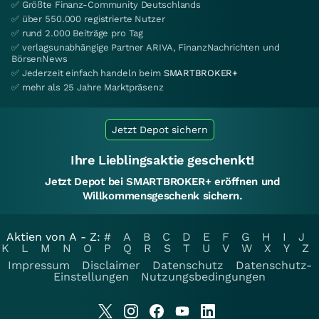
✅ Größte Finanz-Community Deutschlands
✅ über 550.000 registrierte Nutzer
✅ rund 2.000 Beiträge pro Tag
✅ verlagsunabhängige Partner ARIVA, FinanzNachrichten und
BörsenNews
✅ Jederzeit einfach handeln beim
SMARTBROKER+
✅ mehr als 25 Jahre Marktpräsenz
Jetzt Depot sichern
Ihre Lieblingsaktie geschenkt!
Jetzt Depot bei SMARTBROKER+ eröffnen und
Willkommensgeschenk sichern.
Aktien von A - Z:
#
A
B
C
D
E
F
G
H
I
J
K
L
M
N
O
P
Q
R
S
T
U
V
W
X
Y
Z
Impressum
Disclaimer
Datenschutz
Datenschutz-
Einstellungen
Nutzungsbedingungen