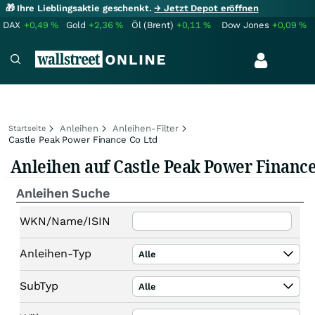
🎁 Ihre Lieblingsaktie geschenkt.
→ Jetzt Depot eröffnen
DAX
+0,49
%
Gold
+2,36
%
Öl (Brent)
+0,11
%
Dow Jones
+0,09
%
Anleihen
Anleihen-Filter
Startseite
Castle Peak Power Finance Co Ltd
Anleihen auf Castle Peak Power Finance
Anleihen Suche
WKN/Name/ISIN
Anleihen-Typ
Alle
SubTyp
Alle