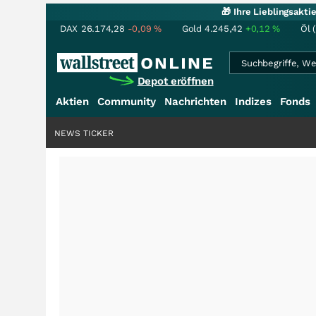
🎁 Ihre Lieblingsakt
DAX
26.174,28
-0,09
%
Gold
4.245,42
+0,12
%
Öl 
Depot eröffnen
Aktien
Community
Nachrichten
Indizes
Fonds
NEWS TICKER