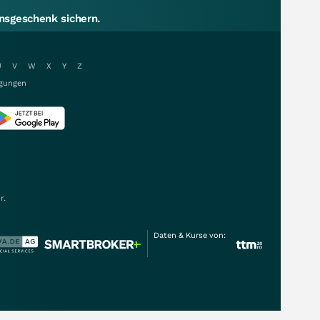
sgeschenk sichern.
U
V
W
X
Y
Z
gungen
r.
Daten & Kurse von: