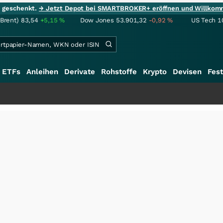
ie geschenkt.
→ Jetzt Depot bei SMARTBROKER+ eröffnen und Willkom
(Brent)
83,54
+5,15
%
Dow Jones
53.901,32
-0,92
%
US Tech 1
ETFs
Anleihen
Derivate
Rohstoffe
Krypto
Devisen
Fest