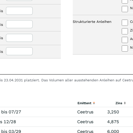
N
is
Strukturierte Anleihen
C
is
Z
is
A
N
is
 bis 23.04.2031 platziert. Das Volumen aller ausstehenden Anleihen auf Ceet
Emittent
Zins
 bis 07/27
Ceetrus
3,250
s 12/28
Ceetrus
4,875
 bis 03/29
Ceetrus
6,000