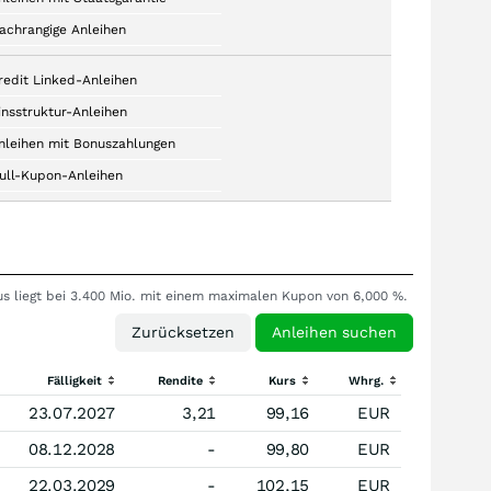
achrangige Anleihen
redit Linked-Anleihen
insstruktur-Anleihen
nleihen mit Bonuszahlungen
ull-Kupon-Anleihen
rus liegt bei 3.400 Mio. mit einem maximalen Kupon von 6,000 %.
Fälligkeit
Rendite
Kurs
Whrg.
23.07.2027
3,21
99,16
EUR
08.12.2028
-
99,80
EUR
22.03.2029
-
102,15
EUR