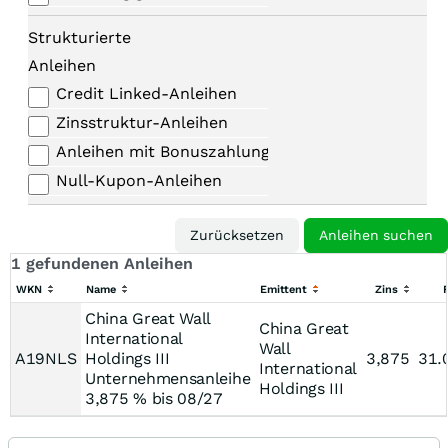
Strukturierte
Anleihen
Credit Linked-Anleihen
Zinsstruktur-Anleihen
Anleihen mit Bonuszahlungen
Null-Kupon-Anleihen
1 gefundenen Anleihen
WKN
Name
Emittent
Zins
F
China Great Wall
China Great
International
Wall
A19NLS
Holdings III
3,875
31.
International
Unternehmensanleihe
Holdings III
3,875 % bis 08/27