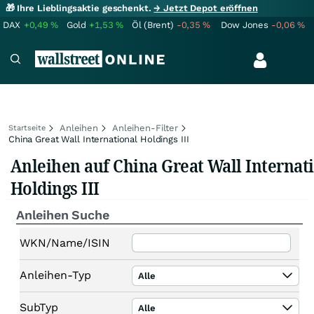
🎁 Ihre Lieblingsaktie geschenkt.
→ Jetzt Depot eröffnen
DAX
+0,49
%
Gold
+1,53
%
Öl (Brent)
-0,35
%
Dow Jones
-0,06
%
Anleihen
Anleihen-Filter
Startseite
China Great Wall International Holdings III
Anleihen auf China Great Wall Internat
Holdings III
Anleihen Suche
WKN/Name/ISIN
Anleihen-Typ
Alle
SubTyp
Alle