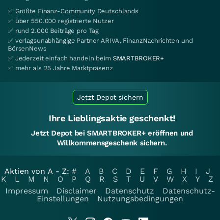
✅ Größte Finanz-Community Deutschlands
✅ über 550.000 registrierte Nutzer
✅ rund 2.000 Beiträge pro Tag
✅ verlagsunabhängige Partner ARIVA, FinanzNachrichten und
BörsenNews
✅ Jederzeit einfach handeln beim
SMARTBROKER+
✅ mehr als 25 Jahre Marktpräsenz
Jetzt Depot sichern
Ihre Lieblingsaktie geschenkt!
Jetzt Depot bei SMARTBROKER+ eröffnen und
Willkommensgeschenk sichern.
Aktien von A - Z:
#
A
B
C
D
E
F
G
H
I
J
K
L
M
N
O
P
Q
R
S
T
U
V
W
X
Y
Z
Impressum
Disclaimer
Datenschutz
Datenschutz-
Einstellungen
Nutzungsbedingungen