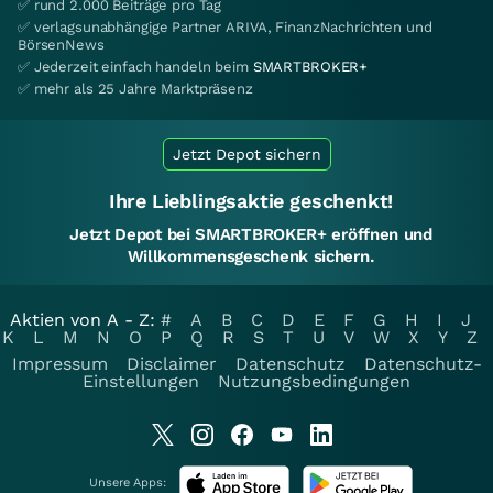
✅ rund 2.000 Beiträge pro Tag
✅ verlagsunabhängige Partner ARIVA, FinanzNachrichten und
BörsenNews
✅ Jederzeit einfach handeln beim
SMARTBROKER+
✅ mehr als 25 Jahre Marktpräsenz
Jetzt Depot sichern
Ihre Lieblingsaktie geschenkt!
Jetzt Depot bei SMARTBROKER+ eröffnen und
Willkommensgeschenk sichern.
Aktien von A - Z:
#
A
B
C
D
E
F
G
H
I
J
K
L
M
N
O
P
Q
R
S
T
U
V
W
X
Y
Z
Impressum
Disclaimer
Datenschutz
Datenschutz-
Einstellungen
Nutzungsbedingungen
Unsere Apps: