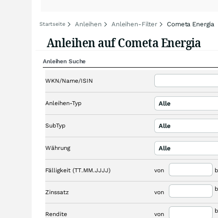
Anleihen
Anleihen-Filter
Cometa Energia
Startseite
Anleihen auf Cometa Energia
Anleihen Suche
WKN/Name/ISIN
Anleihen-Typ
Alle
SubTyp
Alle
Währung
Alle
Fälligkeit (TT.MM.JJJJ)
von
b
b
Zinssatz
von
b
Rendite
von