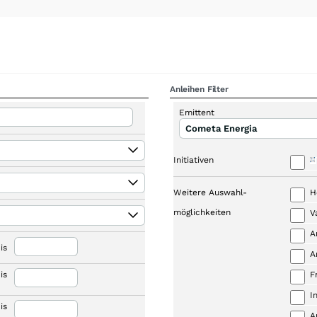
Anleihen Filter
Emittent
Cometa Energia
Initiativen
Weitere Auswahl-
H
möglichkeiten
V
A
is
A
is
F
I
is
A