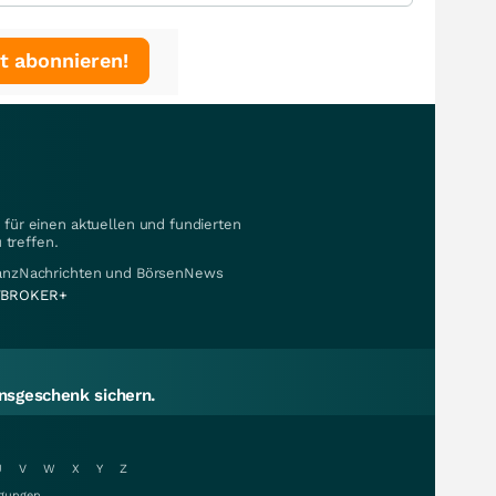
t abonnieren!
für einen aktuellen und fundierten
 treffen.
nanzNachrichten und BörsenNews
BROKER+
sgeschenk sichern.
U
V
W
X
Y
Z
gungen