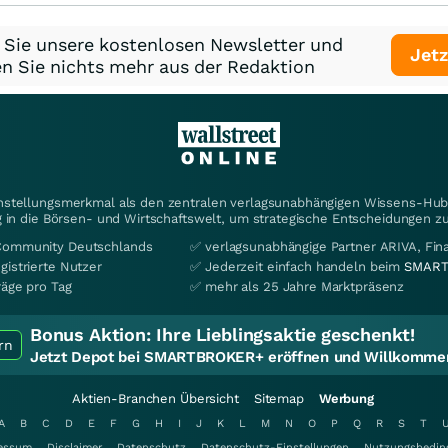
 Sie unsere kostenlosen Newsletter und
Jetz
n Sie nichts mehr aus der Redaktion
instellungsmerkmal als den zentralen verlagsunabhängigen Wissens-Hub 
 in die Börsen- und Wirtschaftswelt, um strategische Entscheidungen zu
Community Deutschlands
✅ verlagsunabhängige Partner ARIVA, Fi
gistrierte Nutzer
✅ Jederzeit einfach handeln beim
SMART
räge pro Tag
✅ mehr als 25 Jahre Marktpräsenz
Bonus Aktion:
Ihre Lieblingsaktie geschenkt!
rn
Jetzt Depot bei SMARTBROKER+ eröffnen und Willkommen
Aktien-Branchen Übersicht
Sitemap
Werbung
A
B
C
D
E
F
G
H
I
J
K
L
M
N
O
P
Q
R
S
T
essum
Disclaimer
Datenschutz
Datenschutz-Einstellungen
Nutzungsbedin