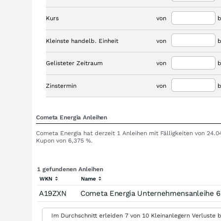
Kurs
von
b
Kleinste handelb. Einheit
von
b
Gelisteter Zeitraum
von
b
Zinstermin
von
b
Cometa Energia Anleihen
Cometa Energia hat derzeit 1 Anleihen mit Fälligkeiten von 24.
Kupon von 6,375 %.
1 gefundenen Anleihen
WKN
Name
A19ZXN
Cometa Energia Unternehmensanleihe 6
Im Durchschnitt erleiden 7 von 10 Kleinanlegern Verluste b