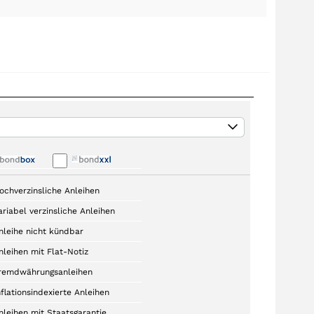
ochverzinsliche Anleihen
ariabel verzinsliche Anleihen
nleihe nicht kündbar
nleihen mit Flat-Notiz
remdwährungsanleihen
nflationsindexierte Anleihen
nleihen mit Staatsgarantie