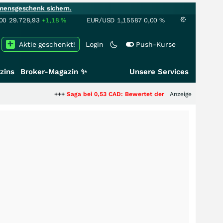
mensgeschenk sichern.
00
29.728,93
+1,18
%
EUR/USD
1,15587
0,00
%
Aktie geschenkt!
Login
Push-Kurse
zins
Broker-Magazin ✨
Unsere Services
+++
Saga bei 0,53 CAD: Bewertet der Markt noch immer nur die
Anzeige