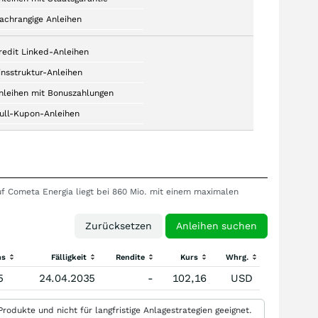
achrangige Anleihen
redit Linked-Anleihen
insstruktur-Anleihen
nleihen mit Bonuszahlungen
ull-Kupon-Anleihen
uf Cometa Energia liegt bei 860 Mio. mit einem maximalen
ns
Fälligkeit
Rendite
Kurs
Whrg.
5
24.04.2035
-
102,16
USD
rodukte und nicht für langfristige Anlagestrategien geeignet.