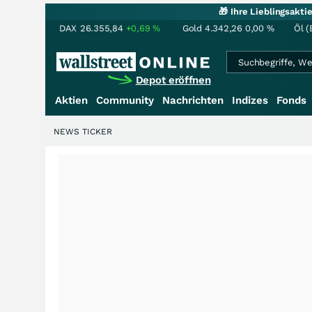
🎁 Ihre Lieblingsakt
DAX
26.355,84
+0,69
%
Gold
4.342,26
0,00
%
Öl (
Depot eröffnen
Aktien
Community
Nachrichten
Indizes
Fonds
NEWS TICKER