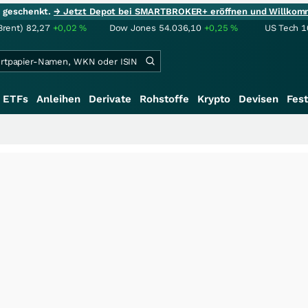
ie geschenkt.
→ Jetzt Depot bei SMARTBROKER+ eröffnen und Willkom
Brent)
82,27
+0,02
%
Dow Jones
54.036,10
+0,25
%
US Tech 1
ETFs
Anleihen
Derivate
Rohstoffe
Krypto
Devisen
Fest