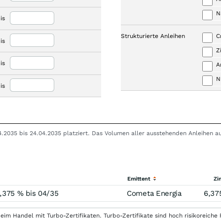
N
is
Strukturierte Anleihen
C
is
Z
is
A
N
is
04.2035 bis 24.04.2035 platziert. Das Volumen aller ausstehenden Anleihen a
Emittent
Zi
,375 % bis 04/35
Cometa Energia
6,37
eim Handel mit Turbo-Zertifikaten. Turbo-Zertifikate sind hoch risikoreiche P