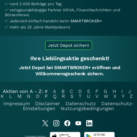
✅ rund 2.000 Beiträge pro Tag
✅ verlagsunabhängige Partner ARIVA, FinanzNachrichten und
BörsenNews
✅ Jederzeit einfach handeln beim
SMARTBROKER+
✅ mehr als 25 Jahre Marktpräsenz
Jetzt Depot sichern
Ihre Lieblingsaktie geschenkt!
Jetzt Depot bei SMARTBROKER+ eröffnen und
Willkommensgeschenk sichern.
Aktien von A - Z:
#
A
B
C
D
E
F
G
H
I
J
K
L
M
N
O
P
Q
R
S
T
U
V
W
X
Y
Z
Impressum
Disclaimer
Datenschutz
Datenschutz-
Einstellungen
Nutzungsbedingungen
Unsere Apps: