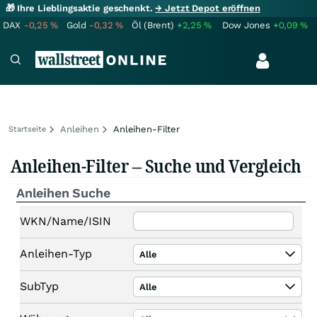
🎁 Ihre Lieblingsaktie geschenkt.
→ Jetzt Depot eröffnen
DAX
-0,25
%
Gold
-0,32
%
Öl (Brent)
+2,25
%
Dow Jones
+0,09
%
Anleihen
Anleihen-Filter
Startseite
Anleihen-Filter – Suche und Vergleich
Anleihen Suche
WKN/Name/ISIN
Anleihen-Typ
Alle
SubTyp
Alle