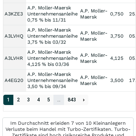
A.P. Moller-Maersk
A.P. Moller-
A3KZE3
Unternehmensanleihe
0,750
25
Maersk
0,75 % bis 11/31
A.P. Moller-Maersk
A.P. Moller-
A3LVHQ
Unternehmensanleihe
3,750
05
Maersk
3,75 % bis 03/32
A.P. Moller-Maersk
A.P. Moller-
A3LVHR
Unternehmensanleihe
4,125
05
Maersk
4,125 % bis 03/36
A.P. Moller-Maersk
A.P. Moller-
A4EG20
Unternehmensanleihe
3,500
17
Maersk
3,50 % bis 09/34
1
2
3
4
5
…
843
Im Durchschnitt erleiden 7 von 10 Kleinanlegern
Verluste beim Handel mit Turbo-Zertifikaten. Turbo-
Zertifikate sind hoch risikoreiche Produkte und