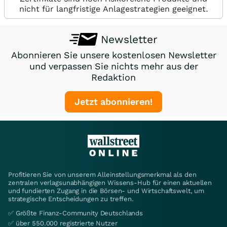
nicht für langfristige Anlagestrategien geeignet.
Newsletter
Abonnieren Sie unsere kostenlosen Newsletter
und verpassen Sie nichts mehr aus der
Redaktion
Jetzt abonnieren!
Profitieren Sie von unserem Alleinstellungsmerkmal als den
zentralen verlagsunabhängigen Wissens-Hub für einen aktuellen
und fundierten Zugang in die Börsen- und Wirtschaftswelt, um
strategische Entscheidungen zu treffen.
✅ Größte Finanz-Community Deutschlands
✅ über 550.000 registrierte Nutzer