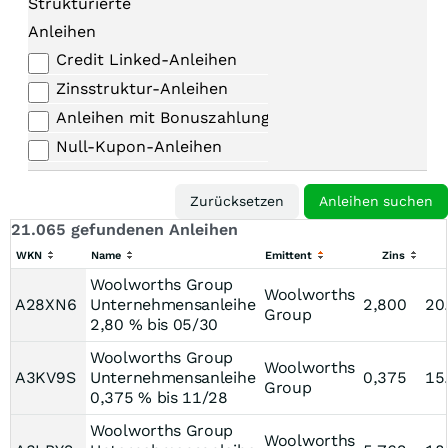
Strukturierte
Anleihen
Credit Linked-Anleihen
Zinsstruktur-Anleihen
Anleihen mit Bonuszahlungen
Null-Kupon-Anleihen
21.065 gefundenen Anleihen
WKN
Name
Emittent
Zins
Woolworths Group
Woolworths
A28XN6
Unternehmensanleihe
2,800
20
Group
2,80 % bis 05/30
Woolworths Group
Woolworths
A3KV9S
Unternehmensanleihe
0,375
15
Group
0,375 % bis 11/28
Woolworths Group
Woolworths