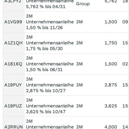
A3LPY2
Unternehmensanleihe
5,762
18
Group
5,762 % bis 04/31
3M
A1VG99
Unternehmensanleihe
3M
1,500
09
1,50 % bis 11/26
3M
A1Z1QH
Unternehmensanleihe
3M
1,750
15
1,75 % bis 05/30
3M
A1816Q
Unternehmensanleihe
3M
1,500
02
1,50 % bis 06/31
3M
A19PUY
Unternehmensanleihe
3M
2,875
15
2,875 % bis 10/27
3M
A19PUZ
Unternehmensanleihe
3M
3,625
15
3,625 % bis 10/47
3M
A2RRUN
Unternehmensanleihe
3M
4,000
14