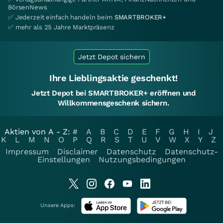
BörsenNews
✅ Jederzeit einfach handeln beim
SMARTBROKER+
✅ mehr als 25 Jahre Marktpräsenz
Jetzt Depot sichern
Ihre Lieblingsaktie geschenkt!
Jetzt Depot bei SMARTBROKER+ eröffnen und
Willkommensgeschenk sichern.
Aktien von A - Z:
#
A
B
C
D
E
F
G
H
I
J
K
L
M
N
O
P
Q
R
S
T
U
V
W
X
Y
Z
Impressum
Disclaimer
Datenschutz
Datenschutz-
Einstellungen
Nutzungsbedingungen
Unsere Apps: