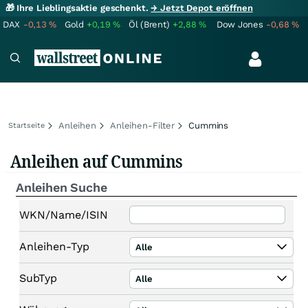
🎁 Ihre Lieblingsaktie geschenkt.
→ Jetzt Depot eröffnen
DAX
-0,13
%
Gold
+0,19
%
Öl (Brent)
+2,88
%
Dow Jones
-0,68
%
Anleihen
Anleihen-Filter
Cummins
Startseite
Anleihen auf Cummins
Anleihen Suche
WKN/Name/ISIN
Anleihen-Typ
Alle
SubTyp
Alle