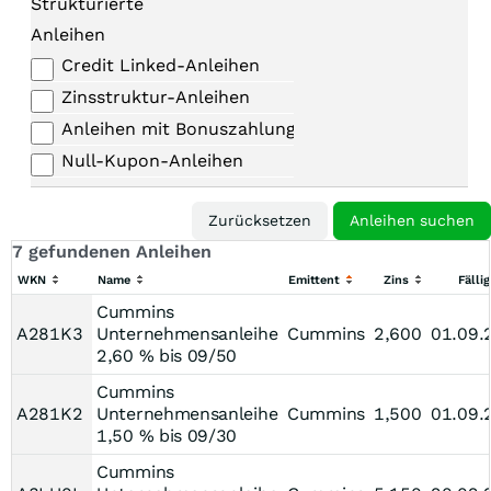
Strukturierte
Anleihen
Credit Linked-Anleihen
Zinsstruktur-Anleihen
Anleihen mit Bonuszahlungen
Null-Kupon-Anleihen
7 gefundenen Anleihen
WKN
Name
Emittent
Zins
Fällig
Cummins
A281K3
Unternehmensanleihe
Cummins
2,600
01.09.
2,60 % bis 09/50
Cummins
A281K2
Unternehmensanleihe
Cummins
1,500
01.09.
1,50 % bis 09/30
Cummins