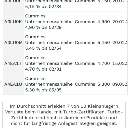
A3LU0L
Unternehmensanleihe
Cummins
5,150
20.02.
5,15 % bis 02/34
Cummins
A3LU0K
Unternehmensanleihe
Cummins
4,900
20.02.
4,90 % bis 02/29
Cummins
A3LU0M
Unternehmensanleihe
Cummins
5,450
20.02.
5,45 % bis 02/54
Cummins
A4EA1T
Unternehmensanleihe
Cummins
4,700
15.02.
4,70 % bis 02/31
Cummins
A4EA1U
Unternehmensanleihe
Cummins
5,300
09.05.
5,30 % bis 05/35
Im Durchschnitt erleiden 7 von 10 Kleinanlegern
Verluste beim Handel mit Turbo-Zertifikaten. Turbo-
Zertifikate sind hoch risikoreiche Produkte und
nicht für langfristige Anlagestrategien geeignet.