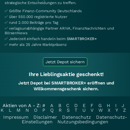
strategische Entscheidungen zu treffen.
✅ Größte Finanz-Community Deutschlands
✅ über 550.000 registrierte Nutzer
✅ rund 2.000 Beiträge pro Tag
✅ verlagsunabhängige Partner ARIVA, FinanzNachrichten und
BörsenNews
✅ Jederzeit einfach handeln beim
SMARTBROKER+
✅ mehr als 25 Jahre Marktpräsenz
Jetzt Depot sichern
Ihre Lieblingsaktie geschenkt!
Jetzt Depot bei SMARTBROKER+ eröffnen und
Willkommensgeschenk sichern.
Aktien von A - Z:
#
A
B
C
D
E
F
G
H
I
J
K
L
M
N
O
P
Q
R
S
T
U
V
W
X
Y
Z
Impressum
Disclaimer
Datenschutz
Datenschutz-
Einstellungen
Nutzungsbedingungen