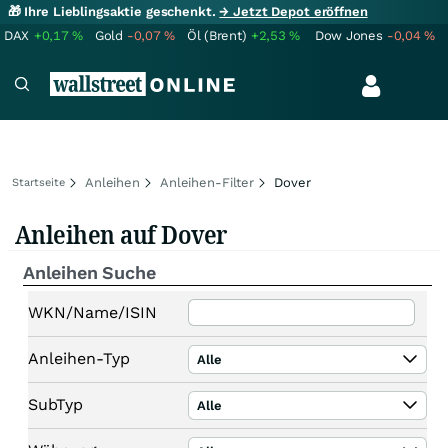
🎁 Ihre Lieblingsaktie geschenkt.
→ Jetzt Depot eröffnen
DAX
+0,17
%
Gold
-0,07
%
Öl (Brent)
+2,53
%
Dow Jones
-0,04
%
Anleihen
Anleihen-Filter
Dover
Startseite
Anleihen auf Dover
Anleihen Suche
WKN/Name/ISIN
Anleihen-Typ
Alle
SubTyp
Alle