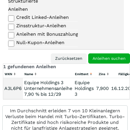
Strukturierte
Anleihen
Credit Linked-Anleihen
Zinsstruktur-Anleihen
Anleihen mit Bonuszahlungen
Null-Kupon-Anleihen
1 gefundenen Anleihen
WKN
Name
Emittent
Zins
Fälligke
Equipe Holdings 3
Equipe
A3L6P6
Unternehmensanleihe
Holdings
7,900
16.12.2
7,90 % bis 12/29
3
Im Durchschnitt erleiden 7 von 10 Kleinanlegern
Verluste beim Handel mit Turbo-Zertifikaten. Turbo-
Zertifikate sind hoch risikoreiche Produkte und
nicht für langfristige Anlagestrategien geeignet.