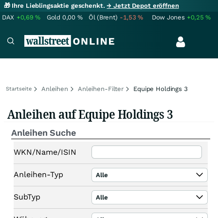
🎁 Ihre Lieblingsaktie geschenkt.
→ Jetzt Depot eröffnen
DAX
+0,69
%
Gold
0,00
%
Öl (Brent)
-1,53
%
Dow Jones
+0,25
%
Anleihen
Anleihen-Filter
Equipe Holdings 3
Startseite
Anleihen auf Equipe Holdings 3
Anleihen Suche
WKN/Name/ISIN
Anleihen-Typ
Alle
SubTyp
Alle