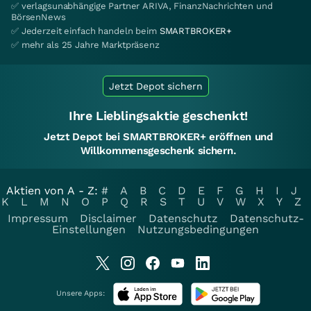
✅ verlagsunabhängige Partner ARIVA, FinanzNachrichten und
BörsenNews
✅ Jederzeit einfach handeln beim
SMARTBROKER+
✅ mehr als 25 Jahre Marktpräsenz
Jetzt Depot sichern
Ihre Lieblingsaktie geschenkt!
Jetzt Depot bei SMARTBROKER+ eröffnen und
Willkommensgeschenk sichern.
Aktien von A - Z:
#
A
B
C
D
E
F
G
H
I
J
K
L
M
N
O
P
Q
R
S
T
U
V
W
X
Y
Z
Impressum
Disclaimer
Datenschutz
Datenschutz-
Einstellungen
Nutzungsbedingungen
Unsere Apps: