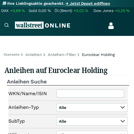
🎁 Ihre Lieblingsaktie geschenkt.
→ Jetzt Depot eröffnen
DAX
+0,69
%
Gold
0,00
%
Öl (Brent)
+0,02
%
Dow Jones
+0,25
%
Anleihen
Anleihen-Filter
Euroclear Holding
Startseite
Anleihen auf Euroclear Holding
Anleihen Suche
WKN/Name/ISIN
Anleihen-Typ
Alle
SubTyp
Alle