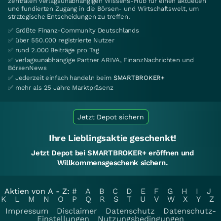
zentralen verlagsunabhängigen Wissens-Hub für einen aktuellen
und fundierten Zugang in die Börsen- und Wirtschaftswelt, um
strategische Entscheidungen zu treffen.
✅ Größte Finanz-Community Deutschlands
✅ über 550.000 registrierte Nutzer
✅ rund 2.000 Beiträge pro Tag
✅ verlagsunabhängige Partner ARIVA, FinanzNachrichten und
BörsenNews
✅ Jederzeit einfach handeln beim
SMARTBROKER+
✅ mehr als 25 Jahre Marktpräsenz
Jetzt Depot sichern
Ihre Lieblingsaktie geschenkt!
Jetzt Depot bei SMARTBROKER+ eröffnen und
Willkommensgeschenk sichern.
Aktien von A - Z:
#
A
B
C
D
E
F
G
H
I
J
K
L
M
N
O
P
Q
R
S
T
U
V
W
X
Y
Z
Impressum
Disclaimer
Datenschutz
Datenschutz-
Einstellungen
Nutzungsbedingungen