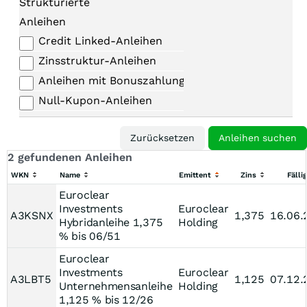
Strukturierte
Anleihen
Credit Linked-Anleihen
Zinsstruktur-Anleihen
Anleihen mit Bonuszahlungen
Null-Kupon-Anleihen
2 gefundenen Anleihen
WKN
Name
Emittent
Zins
Fälli
Euroclear
Investments
Euroclear
A3KSNX
1,375
16.06.
Hybridanleihe 1,375
Holding
% bis 06/51
Euroclear
Investments
Euroclear
A3LBT5
1,125
07.12.
Unternehmensanleihe
Holding
1,125 % bis 12/26