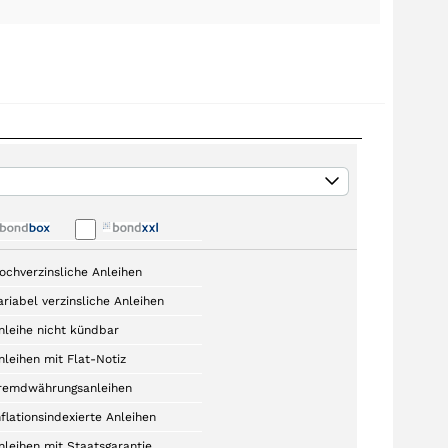
ochverzinsliche Anleihen
ariabel verzinsliche Anleihen
nleihe nicht kündbar
nleihen mit Flat-Notiz
remdwährungsanleihen
nflationsindexierte Anleihen
nleihen mit Staatsgarantie