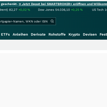
ie geschenkt.
→ Jetzt Depot bei SMARTBROKER+ eröffnen und Willkom
Brent)
82,27
+0,02
%
Dow Jones
54.036,10
+0,25
%
US Tech 1
ETFs
Anleihen
Derivate
Rohstoffe
Krypto
Devisen
Fest