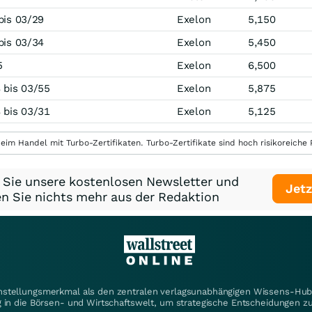
bis 03/29
Exelon
5,150
bis 03/34
Exelon
5,450
5
Exelon
6,500
 bis 03/55
Exelon
5,875
 bis 03/31
Exelon
5,125
eim Handel mit Turbo-Zertifikaten. Turbo-Zertifikate sind hoch risikoreiche P
 Sie unsere kostenlosen Newsletter und
Jetz
n Sie nichts mehr aus der Redaktion
instellungsmerkmal als den zentralen verlagsunabhängigen Wissens-Hub 
 in die Börsen- und Wirtschaftswelt, um strategische Entscheidungen zu