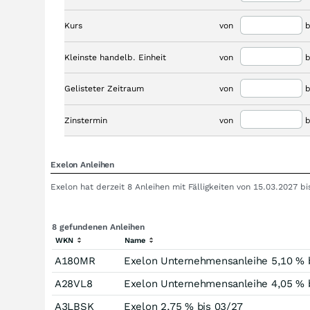
Kurs
von
b
Kleinste handelb. Einheit
von
b
Gelisteter Zeitraum
von
b
Zinstermin
von
b
Exelon Anleihen
Exelon hat derzeit 8 Anleihen mit Fälligkeiten von 15.03.2027 
8 gefundenen Anleihen
WKN
Name
A180MR
Exelon Unternehmensanleihe 5,10 % 
A28VL8
Exelon Unternehmensanleihe 4,05 % 
A3LBSK
Exelon 2,75 % bis 03/27