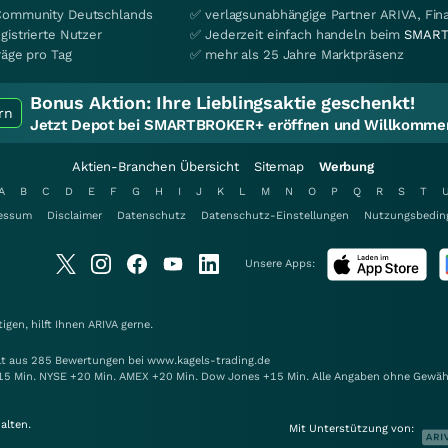
Community Deutschlands
✅ verlagsunabhängige Partner ARIVA, Fi
gistrierte Nutzer
✅ Jederzeit einfach handeln beim
SMART
räge pro Tag
✅ mehr als 25 Jahre Marktpräsenz
Bonus Aktion:
Ihre Lieblingsaktie geschenkt!
rn
Jetzt Depot bei SMARTBROKER+ eröffnen und Willkommen
Aktien-Branchen Übersicht
Sitemap
Werbung
A
B
C
D
E
F
G
H
I
J
K
L
M
N
O
P
Q
R
S
T
essum
Disclaimer
Datenschutz
Datenschutz-Einstellungen
Nutzungsbedin
Unsere Apps:
gen, hilft Ihnen
ARIVA
gerne.
elt aus 285 Bewertungen bei www.kagels-trading.de
15 Min. NYSE +20 Min. AMEX +20 Min. Dow Jones +15 Min. Alle Angaben ohne Gewäh
alten.
Mit Unterstützung von: