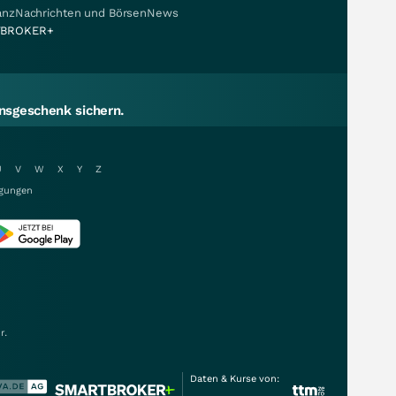
nanzNachrichten und BörsenNews
BROKER+
sgeschenk sichern.
U
V
W
X
Y
Z
gungen
r.
Daten & Kurse von: