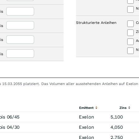
N
is
Strukturierte Anleihen
C
is
Z
is
A
N
is
bis 15.03.2055 platziert. Das Volumen aller ausstehenden Anleihen auf Exelo
Emittent
Zins
bis 06/45
Exelon
5,100
bis 04/30
Exelon
4,050
Exelon
2,750