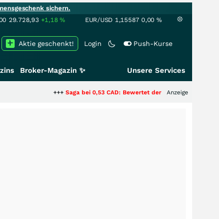
mensgeschenk sichern.
00
29.728,93
+1,18
%
EUR/USD
1,15587
0,00
%
Aktie geschenkt!
Login
Push-Kurse
zins
Broker-Magazin ✨
Unsere Services
+++
Saga bei 0,53 CAD: Bewertet der Markt noch immer nur die 
Anzeige