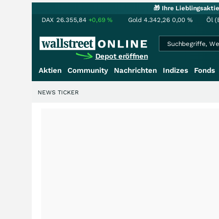
🎁 Ihre Lieblingsakt
DAX
26.355,84
+0,69
%
Gold
4.342,26
0,00
%
Öl (
Depot eröffnen
Aktien
Community
Nachrichten
Indizes
Fonds
NEWS TICKER