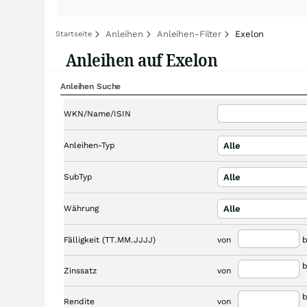
Anleihen
Anleihen-Filter
Exelon
Startseite
Anleihen auf Exelon
Anleihen Suche
WKN/Name/ISIN
Anleihen-Typ
Alle
SubTyp
Alle
Währung
Alle
Fälligkeit (TT.MM.JJJJ)
von
b
b
Zinssatz
von
b
Rendite
von