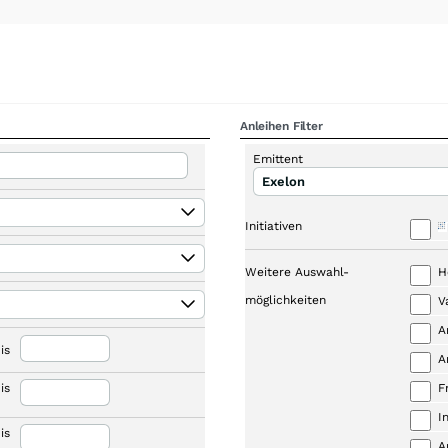
Anleihen Filter
Emittent
Exelon
Initiativen
Weitere Auswahl-
H
möglichkeiten
V
A
is
A
is
F
I
is
A