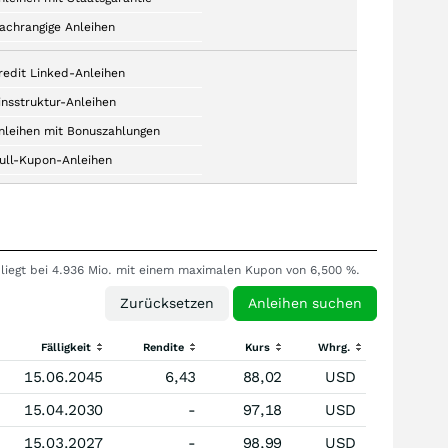
achrangige Anleihen
redit Linked-Anleihen
insstruktur-Anleihen
nleihen mit Bonuszahlungen
ull-Kupon-Anleihen
n liegt bei 4.936 Mio. mit einem maximalen Kupon von 6,500 %.
Fälligkeit
Rendite
Kurs
Whrg.
15.06.2045
6,43
88,02
USD
15.04.2030
-
97,18
USD
15.03.2027
-
98,99
USD