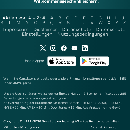
Willkommensgeschenk sichern.
Aktien von A - Z:
#
A
B
C
D
E
F
G
H
I
J
K
L
M
N
O
P
Q
R
S
T
U
V
W
X
Y
Z
Impressum
Disclaimer
Datenschutz
Datenschutz-
Einstellungen
Nutzungsbedingungen
Unsere Apps:
Wenn Sie Kursdaten, Widgets oder andere Finanzinformationen benötigen, hilft
Ihnen
ARIVA
gerne.
Unsere User schätzen wallstreet-online.de: 4.8 von 5 Sternen ermittelt aus 285
Bewertungen bei www.kagels-trading.de
Zeitverzögerung der Kursdaten: Deutsche Börsen +15 Min. NASDAQ +15 Min.
NYSE +20 Min. AMEX +20 Min. Dow Jones +15 Min. Alle Angaben ohne Gewähr.
Copyright © 1998-2026 Smartbroker Holding AG - Alle Rechte vorbehalten.
Mit Unterstützung von:
Daten & Kurse von: