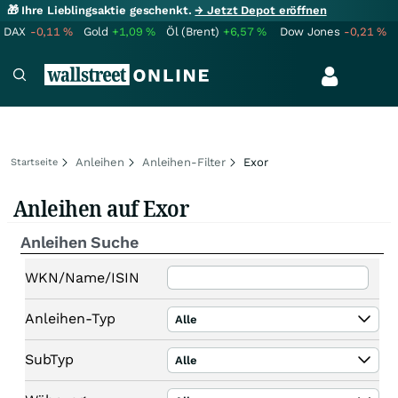
🎁 Ihre Lieblingsaktie geschenkt.
→ Jetzt Depot eröffnen
DAX
-0,11
%
Gold
+1,09
%
Öl (Brent)
+6,57
%
Dow Jones
-0,21
%
Anleihen
Anleihen-Filter
Exor
Startseite
Anleihen auf Exor
Anleihen Suche
WKN/Name/ISIN
Anleihen-Typ
Alle
SubTyp
Alle