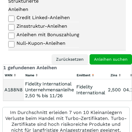
Strukturierte
Anleihen
Credit Linked-Anleihen
Zinsstruktur-Anleihen
Anleihen mit Bonuszahlungen
Null-Kupon-Anleihen
1 gefundenen Anleihen
WKN
Name
Emittent
Zins
F
Fidelity International
Fidelity
A188N8
Unternehmensanleihe
2,500
04.
International
2,50 % bis 11/26
Im Durchschnitt erleiden 7 von 10 Kleinanlegern
Verluste beim Handel mit Turbo-Zertifikaten. Turbo-
Zertifikate sind hoch risikoreiche Produkte und
nicht für langfristige Anlagestrategien geeignet.