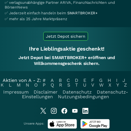
✅ verlagsunabhängige Partner ARIVA, FinanzNachrichten und
BörsenNews
✅ Jederzeit einfach handeln beim
SMARTBROKER+
✅ mehr als 25 Jahre Marktpräsenz
Jetzt Depot sichern
Ihre Lieblingsaktie geschenkt!
Jetzt Depot bei SMARTBROKER+ eröffnen und
Willkommensgeschenk sichern.
Aktien von A - Z:
#
A
B
C
D
E
F
G
H
I
J
K
L
M
N
O
P
Q
R
S
T
U
V
W
X
Y
Z
Impressum
Disclaimer
Datenschutz
Datenschutz-
Einstellungen
Nutzungsbedingungen
Unsere Apps: