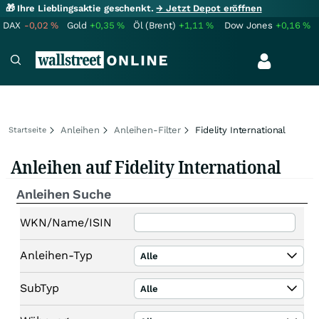
🎁 Ihre Lieblingsaktie geschenkt.
→ Jetzt Depot eröffnen
DAX
-0,02
%
Gold
+0,35
%
Öl (Brent)
+1,11
%
Dow Jones
+0,16
%
Anleihen
Anleihen-Filter
Fidelity International
Startseite
Anleihen auf Fidelity International
Anleihen Suche
WKN/Name/ISIN
Anleihen-Typ
Alle
SubTyp
Alle