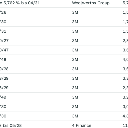
 5,762 % bis 04/31
Woolworths Group
5,
/26
3M
1,
/30
3M
1,
/31
3M
1,
0/27
3M
2,
0/47
3M
3,
/48
3M
4,
9/28
3M
3,
3/29
3M
3,
8/29
3M
2,
/49
3M
3,
/30
3M
3,
/30
3M
4,
 bis 05/28
4 Finance
11