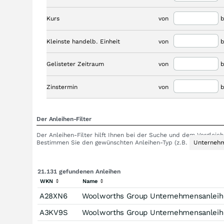
Kurs
von
b
Kleinste handelb. Einheit
von
b
Gelisteter Zeitraum
von
b
Zinstermin
von
b
Der Anleihen-Filter
Der Anleihen-Filter hilft Ihnen bei der Suche und dem Verglei
Bestimmen Sie den gewünschten Anleihen-Typ (z.B.
Unternehm
21.131 gefundenen Anleihen
WKN
Name
A28XN6
Woolworths Group Unternehmensanleihe
A3KV9S
Woolworths Group Unternehmensanleihe