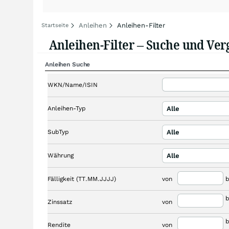
Anleihen
Anleihen-Filter
Startseite
Anleihen-Filter – Suche und Ver
Anleihen Suche
WKN/Name/ISIN
Anleihen-Typ
Alle
SubTyp
Alle
Währung
Alle
Fälligkeit (TT.MM.JJJJ)
von
b
b
Zinssatz
von
b
Rendite
von