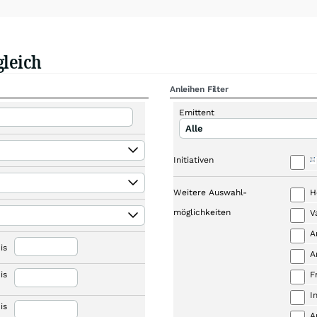
gleich
Anleihen Filter
Emittent
Alle
Initiativen
Weitere Auswahl-
H
möglichkeiten
V
A
is
A
is
F
I
is
A