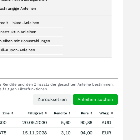
achrangige Anleihen
redit Linked-Anleihen
insstruktur-Anleihen
nleihen mit Bonuszahlungen
ull-Kupon-Anleihen
te Rendite und den Zinssatz der gesuchten Anleihe bestimmen.
elfältigen Filterfunktionen.
Zins
Fälligkeit
Rendite
Kurs
Whrg.
800
20.05.2030
5,60
90,88
AUD
375
15.11.2028
3,10
94,00
EUR