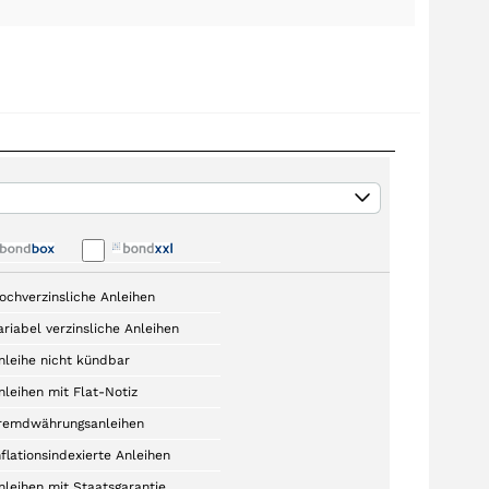
ochverzinsliche Anleihen
ariabel verzinsliche Anleihen
nleihe nicht kündbar
nleihen mit Flat-Notiz
remdwährungsanleihen
nflationsindexierte Anleihen
nleihen mit Staatsgarantie