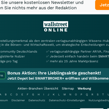
 Sie unsere kostenlosen Newsletter und
Jetz
n Sie nichts mehr aus der Redaktion
instellungsmerkmal als den zentralen verlagsunabhängigen Wissens-Hub 
 in die Börsen- und Wirtschaftswelt, um strategische Entscheidungen zu
Community Deutschlands
✅ verlagsunabhängige Partner ARIVA, Fi
gistrierte Nutzer
✅ Jederzeit einfach handeln beim
SMART
räge pro Tag
✅ mehr als 25 Jahre Marktpräsenz
Bonus Aktion:
Ihre Lieblingsaktie geschenkt!
rn
Jetzt Depot bei SMARTBROKER+ eröffnen und Willkommen
Aktien-Branchen Übersicht
Sitemap
Werbung
A
B
C
D
E
F
G
H
I
J
K
L
M
N
O
P
Q
R
S
T
essum
Disclaimer
Datenschutz
Datenschutz-Einstellungen
Nutzungsbedin