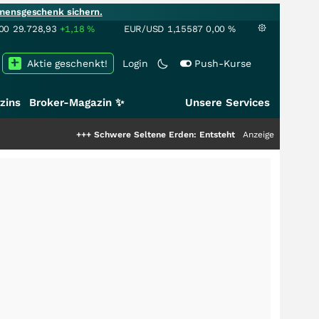
mensgeschenk sichern.
00
29.728,93
+1,18
%
EUR/USD
1,15587
0,00
%
Aktie geschenkt!
Login
Push-Kurse
zins
Broker-Magazin ✨
Unsere Services
+++
Schwere Seltene Erden: Entsteht hier die nächste Milliardens
Anzeige