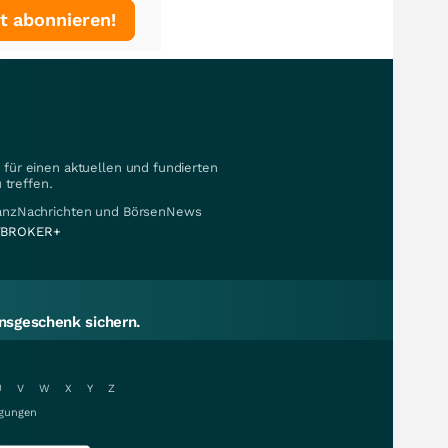
t abonnieren!
für einen aktuellen und fundierten
 treffen.
nanzNachrichten und BörsenNews
BROKER+
sgeschenk sichern.
U
V
W
X
Y
Z
gungen