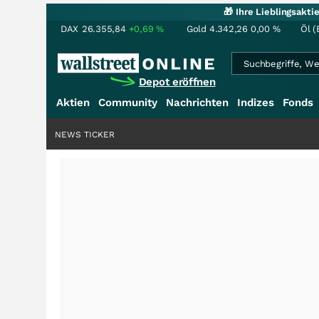
🎁 Ihre Lieblingsakt
DAX
26.355,84
+0,69
%
Gold
4.342,26
0,00
%
Öl (
Depot eröffnen
Aktien
Community
Nachrichten
Indizes
Fonds
NEWS TICKER