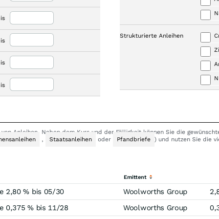
N
is
Strukturierte Anleihen
C
is
Z
is
A
N
is
ch von Anleihen. Neben dem Kurs und der Fälligkeit können Sie die gewünsch
ensanleihen
,
Staatsanleihen
oder
Pfandbriefe
) und nutzen Sie die vi
Emittent
 2,80 % bis 05/30
Woolworths Group
2,
 0,375 % bis 11/28
Woolworths Group
0,