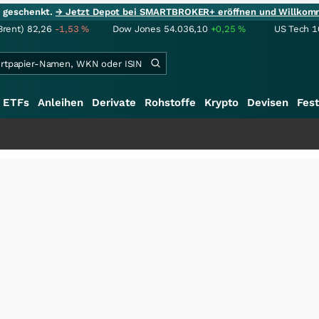
ie geschenkt.
→ Jetzt Depot bei SMARTBROKER+ eröffnen und Willkom
Brent)
82,26
-1,53
%
Dow Jones
54.036,10
+0,25
%
US Tech 1
ETFs
Anleihen
Derivate
Rohstoffe
Krypto
Devisen
Fest