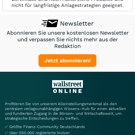
nicht für langfristige Anlagestrategien geeignet.
Newsletter
Abonnieren Sie unsere kostenlosen Newsletter
und verpassen Sie nichts mehr aus der
Redaktion
Jetzt abonnieren!
Profitieren Sie von unserem Alleinstellungsmerkmal als den
zentralen verlagsunabhängigen Wissens-Hub für einen aktuellen
und fundierten Zugang in die Börsen- und Wirtschaftswelt, um
strategische Entscheidungen zu treffen.
✅ Größte Finanz-Community Deutschlands
✅ über 550.000 registrierte Nutzer