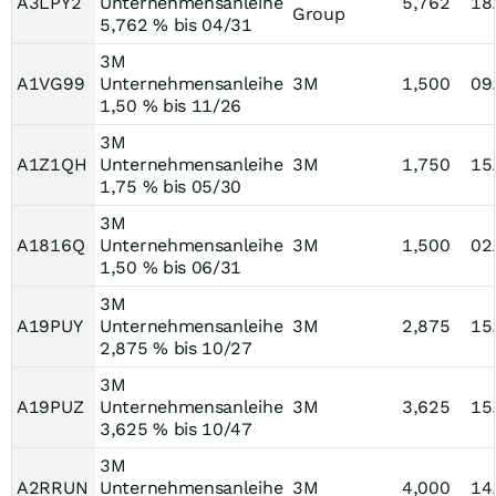
A3LPY2
Unternehmensanleihe
5,762
18
Group
5,762 % bis 04/31
3M
A1VG99
Unternehmensanleihe
3M
1,500
09
1,50 % bis 11/26
3M
A1Z1QH
Unternehmensanleihe
3M
1,750
15
1,75 % bis 05/30
3M
A1816Q
Unternehmensanleihe
3M
1,500
02
1,50 % bis 06/31
3M
A19PUY
Unternehmensanleihe
3M
2,875
15
2,875 % bis 10/27
3M
A19PUZ
Unternehmensanleihe
3M
3,625
15
3,625 % bis 10/47
3M
A2RRUN
Unternehmensanleihe
3M
4,000
14