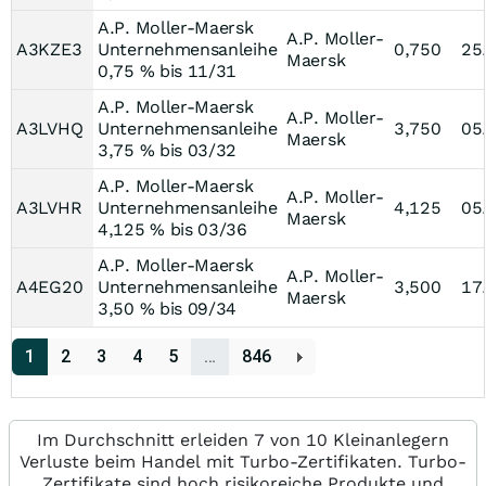
A.P. Moller-Maersk
A.P. Moller-
A3KZE3
Unternehmensanleihe
0,750
25
Maersk
0,75 % bis 11/31
A.P. Moller-Maersk
A.P. Moller-
A3LVHQ
Unternehmensanleihe
3,750
05
Maersk
3,75 % bis 03/32
A.P. Moller-Maersk
A.P. Moller-
A3LVHR
Unternehmensanleihe
4,125
05
Maersk
4,125 % bis 03/36
A.P. Moller-Maersk
A.P. Moller-
A4EG20
Unternehmensanleihe
3,500
17
Maersk
3,50 % bis 09/34
1
2
3
4
5
…
846
Im Durchschnitt erleiden 7 von 10 Kleinanlegern
Verluste beim Handel mit Turbo-Zertifikaten. Turbo-
Zertifikate sind hoch risikoreiche Produkte und