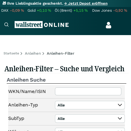
🎁 Ihre Lieblingsaktie geschenkt.
→ Jetzt Depot eröffnen
DAX
-0,09
%
Gold
+0,10
%
Öl (Brent)
+5,15
%
Dow Jones
-0,92
%
Anleihen
Anleihen-Filter
Startseite
Anleihen-Filter – Suche und Vergleich
Anleihen Suche
WKN/Name/ISIN
Anleihen-Typ
Alle
SubTyp
Alle