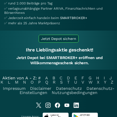
✅ rund 2.000 Beiträge pro Tag
✅ verlagsunabhängige Partner ARIVA, FinanzNachrichten und
BörsenNews
✅ Jederzeit einfach handeln beim
SMARTBROKER+
✅ mehr als 25 Jahre Marktpräsenz
Jetzt Depot sichern
Ihre Lieblingsaktie geschenkt!
Jetzt Depot bei SMARTBROKER+ eröffnen und
Willkommensgeschenk sichern.
Aktien von A - Z:
#
A
B
C
D
E
F
G
H
I
J
K
L
M
N
O
P
Q
R
S
T
U
V
W
X
Y
Z
Impressum
Disclaimer
Datenschutz
Datenschutz-
Einstellungen
Nutzungsbedingungen
Unsere Apps: