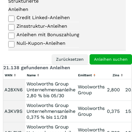
Strukturierte
Anleihen
Credit Linked-Anleihen
Zinsstruktur-Anleihen
Anleihen mit Bonuszahlungen
Null-Kupon-Anleihen
21.138 gefundenen Anleihen
WKN
Name
Emittent
Zins
Woolworths Group
Woolworths
A28XN6
Unternehmensanleihe
2,800
20
Group
2,80 % bis 05/30
Woolworths Group
Woolworths
A3KV9S
Unternehmensanleihe
0,375
15
Group
0,375 % bis 11/28
Woolworths Group
Woolworths