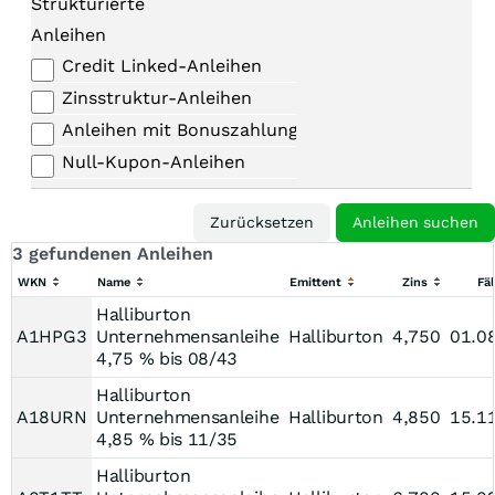
Strukturierte
Anleihen
Credit Linked-Anleihen
Zinsstruktur-Anleihen
Anleihen mit Bonuszahlungen
Null-Kupon-Anleihen
3 gefundenen Anleihen
WKN
Name
Emittent
Zins
Fäl
Halliburton
A1HPG3
Unternehmensanleihe
Halliburton
4,750
01.0
4,75 % bis 08/43
Halliburton
A18URN
Unternehmensanleihe
Halliburton
4,850
15.1
4,85 % bis 11/35
Halliburton