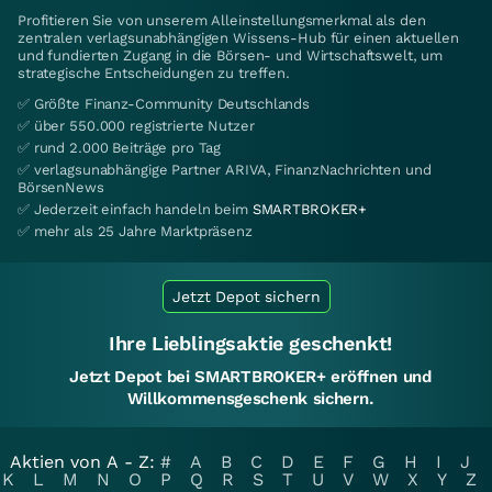
Profitieren Sie von unserem Alleinstellungsmerkmal als den
zentralen verlagsunabhängigen Wissens-Hub für einen aktuellen
und fundierten Zugang in die Börsen- und Wirtschaftswelt, um
strategische Entscheidungen zu treffen.
✅ Größte Finanz-Community Deutschlands
✅ über 550.000 registrierte Nutzer
✅ rund 2.000 Beiträge pro Tag
✅ verlagsunabhängige Partner ARIVA, FinanzNachrichten und
BörsenNews
✅ Jederzeit einfach handeln beim
SMARTBROKER+
✅ mehr als 25 Jahre Marktpräsenz
Jetzt Depot sichern
Ihre Lieblingsaktie geschenkt!
Jetzt Depot bei SMARTBROKER+ eröffnen und
Willkommensgeschenk sichern.
Aktien von A - Z:
#
A
B
C
D
E
F
G
H
I
J
K
L
M
N
O
P
Q
R
S
T
U
V
W
X
Y
Z