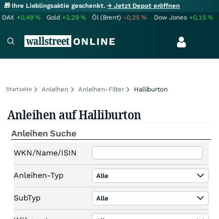
🎁 Ihre Lieblingsaktie geschenkt.
→ Jetzt Depot eröffnen
DAX
+0,49
%
Gold
+2,29
%
Öl (Brent)
-0,25
%
Dow Jones
+0,15
%
Anleihen
Anleihen-Filter
Halliburton
Startseite
Anleihen auf Halliburton
Anleihen Suche
WKN/Name/ISIN
Anleihen-Typ
Alle
SubTyp
Alle