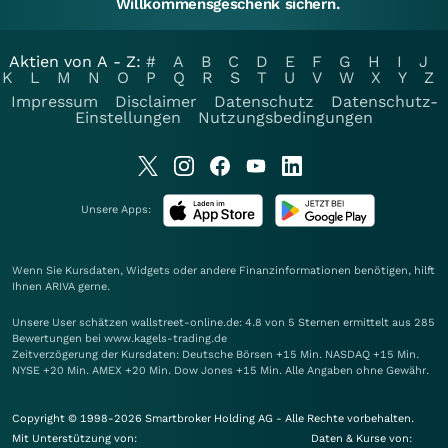
Willkommensgeschenk sichern.
Aktien von A - Z:
#
A
B
C
D
E
F
G
H
I
J
K
L
M
N
O
P
Q
R
S
T
U
V
W
X
Y
Z
Impressum
Disclaimer
Datenschutz
Datenschutz-
Einstellungen
Nutzungsbedingungen
Unsere Apps:
Wenn Sie Kursdaten, Widgets oder andere Finanzinformationen benötigen, hilft
Ihnen
ARIVA
gerne.
Unsere User schätzen wallstreet-online.de: 4.8 von 5 Sternen ermittelt aus 285
Bewertungen bei www.kagels-trading.de
Zeitverzögerung der Kursdaten: Deutsche Börsen +15 Min. NASDAQ +15 Min.
NYSE +20 Min. AMEX +20 Min. Dow Jones +15 Min. Alle Angaben ohne Gewähr.
Copyright © 1998-2026 Smartbroker Holding AG - Alle Rechte vorbehalten.
Mit Unterstützung von:
Daten & Kurse von: