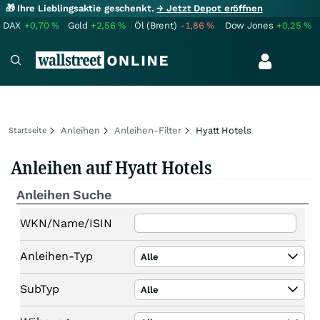
🎁 Ihre Lieblingsaktie geschenkt.
→ Jetzt Depot eröffnen
DAX
+0,70
%
Gold
+2,56
%
Öl (Brent)
-1,86
%
Dow Jones
+0,25
%
Anleihen
Anleihen-Filter
Hyatt Hotels
Startseite
Anleihen auf Hyatt Hotels
Anleihen Suche
WKN/Name/ISIN
Anleihen-Typ
Alle
SubTyp
Alle