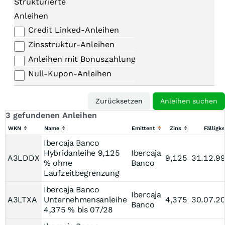
Strukturierte
Anleihen
Credit Linked-Anleihen
Zinsstruktur-Anleihen
Anleihen mit Bonuszahlungen
Null-Kupon-Anleihen
3 gefundenen Anleihen
WKN
Name
Emittent
Zins
Fälligke
Ibercaja Banco
Hybridanleihe 9,125
Ibercaja
A3LDDX
9,125
31.12.9
% ohne
Banco
Laufzeitbegrenzung
Ibercaja Banco
Ibercaja
A3LTXA
Unternehmensanleihe
4,375
30.07.2
Banco
4,375 % bis 07/28