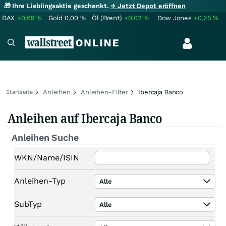
🎁 Ihre Lieblingsaktie geschenkt.
→ Jetzt Depot eröffnen
DAX
+0,69
%
Gold
0,00
%
Öl (Brent)
+0,02
%
Dow Jones
+0,25
%
Anleihen
Anleihen-Filter
Ibercaja Banco
Startseite
Anleihen auf Ibercaja Banco
Anleihen Suche
WKN/Name/ISIN
Anleihen-Typ
Alle
SubTyp
Alle