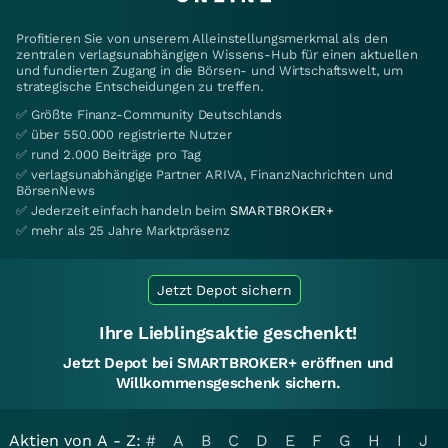
Profitieren Sie von unserem Alleinstellungsmerkmal als den
zentralen verlagsunabhängigen Wissens-Hub für einen aktuellen
und fundierten Zugang in die Börsen- und Wirtschaftswelt, um
strategische Entscheidungen zu treffen.
✅ Größte Finanz-Community Deutschlands
✅ über 550.000 registrierte Nutzer
✅ rund 2.000 Beiträge pro Tag
✅ verlagsunabhängige Partner ARIVA, FinanzNachrichten und
BörsenNews
✅ Jederzeit einfach handeln beim
SMARTBROKER+
✅ mehr als 25 Jahre Marktpräsenz
Jetzt Depot sichern
Ihre Lieblingsaktie geschenkt!
Jetzt Depot bei SMARTBROKER+ eröffnen und
Willkommensgeschenk sichern.
Aktien von A - Z:
#
A
B
C
D
E
F
G
H
I
J