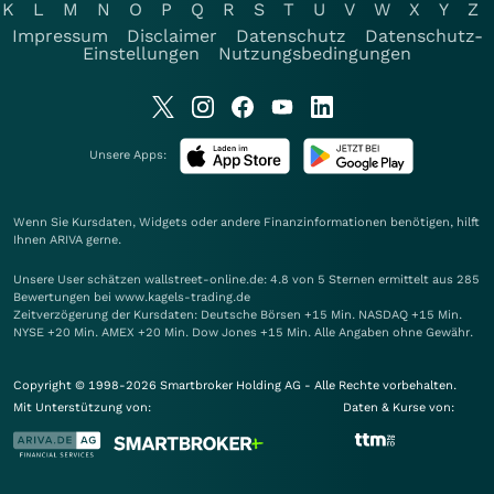
K
L
M
N
O
P
Q
R
S
T
U
V
W
X
Y
Z
Impressum
Disclaimer
Datenschutz
Datenschutz-
Einstellungen
Nutzungsbedingungen
Unsere Apps:
Wenn Sie Kursdaten, Widgets oder andere Finanzinformationen benötigen, hilft
Ihnen
ARIVA
gerne.
Unsere User schätzen wallstreet-online.de: 4.8 von 5 Sternen ermittelt aus 285
Bewertungen bei www.kagels-trading.de
Zeitverzögerung der Kursdaten: Deutsche Börsen +15 Min. NASDAQ +15 Min.
NYSE +20 Min. AMEX +20 Min. Dow Jones +15 Min. Alle Angaben ohne Gewähr.
Copyright © 1998-2026 Smartbroker Holding AG - Alle Rechte vorbehalten.
Mit Unterstützung von:
Daten & Kurse von: