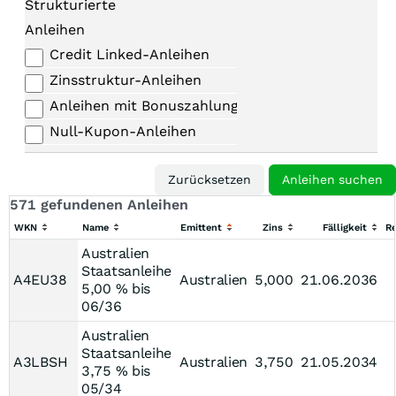
Strukturierte
Anleihen
Credit Linked-Anleihen
Zinsstruktur-Anleihen
Anleihen mit Bonuszahlungen
Null-Kupon-Anleihen
571 gefundenen Anleihen
WKN
Name
Emittent
Zins
Fälligkeit
Re
Australien
Staatsanleihe
A4EU38
Australien
5,000
21.06.2036
5,00 % bis
06/36
Australien
Staatsanleihe
A3LBSH
Australien
3,750
21.05.2034
3,75 % bis
05/34