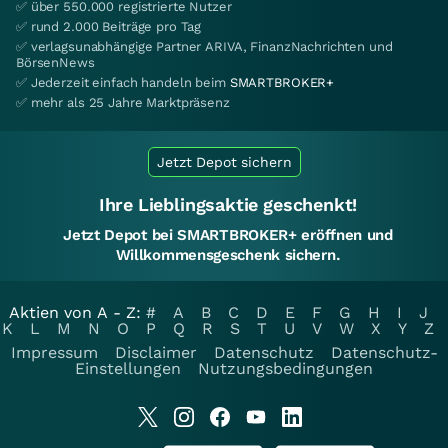
✅ über 550.000 registrierte Nutzer
✅ rund 2.000 Beiträge pro Tag
✅ verlagsunabhängige Partner ARIVA, FinanzNachrichten und
BörsenNews
✅ Jederzeit einfach handeln beim
SMARTBROKER+
✅ mehr als 25 Jahre Marktpräsenz
Jetzt Depot sichern
Ihre Lieblingsaktie geschenkt!
Jetzt Depot bei SMARTBROKER+ eröffnen und
Willkommensgeschenk sichern.
Aktien von A - Z:
#
A
B
C
D
E
F
G
H
I
J
K
L
M
N
O
P
Q
R
S
T
U
V
W
X
Y
Z
Impressum
Disclaimer
Datenschutz
Datenschutz-
Einstellungen
Nutzungsbedingungen