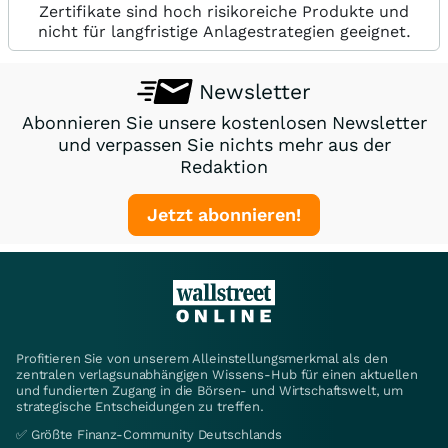
Zertifikate sind hoch risikoreiche Produkte und
nicht für langfristige Anlagestrategien geeignet.
Newsletter
Abonnieren Sie unsere kostenlosen Newsletter
und verpassen Sie nichts mehr aus der
Redaktion
Jetzt abonnieren!
Profitieren Sie von unserem Alleinstellungsmerkmal als den
zentralen verlagsunabhängigen Wissens-Hub für einen aktuellen
und fundierten Zugang in die Börsen- und Wirtschaftswelt, um
strategische Entscheidungen zu treffen.
✅ Größte Finanz-Community Deutschlands