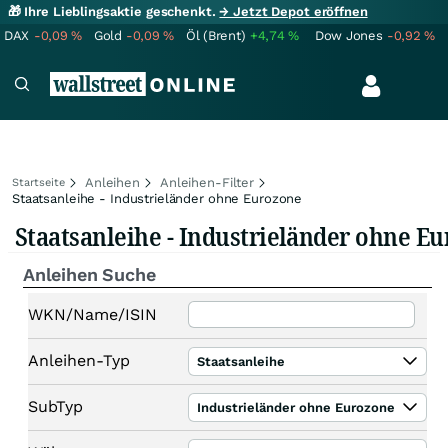
🎁 Ihre Lieblingsaktie geschenkt.
→ Jetzt Depot eröffnen
DAX
-0,09
%
Gold
-0,09
%
Öl (Brent)
+4,74
%
Dow Jones
-0,92
%
Anleihen
Anleihen-Filter
Startseite
Staatsanleihe - Industrieländer ohne Eurozone
Staatsanleihe - Industrieländer ohne E
Anleihen Suche
WKN/Name/ISIN
Anleihen-Typ
Staatsanleihe
SubTyp
Industrieländer ohne Eurozone