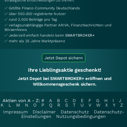
strategische Entscheidungen zu treffen.
✅ Größte Finanz-Community Deutschlands
✅ über 550.000 registrierte Nutzer
✅ rund 2.000 Beiträge pro Tag
✅ verlagsunabhängige Partner ARIVA, FinanzNachrichten und
BörsenNews
✅ Jederzeit einfach handeln beim
SMARTBROKER+
✅ mehr als 25 Jahre Marktpräsenz
Jetzt Depot sichern
Ihre Lieblingsaktie geschenkt!
Jetzt Depot bei SMARTBROKER+ eröffnen und
Willkommensgeschenk sichern.
Aktien von A - Z:
#
A
B
C
D
E
F
G
H
I
J
K
L
M
N
O
P
Q
R
S
T
U
V
W
X
Y
Z
Impressum
Disclaimer
Datenschutz
Datenschutz-
Einstellungen
Nutzungsbedingungen