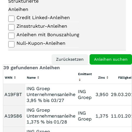
Strukturierte
Anleihen
Credit Linked-Anleihen
Zinsstruktur-Anleihen
Anleihen mit Bonuszahlungen
Null-Kupon-Anleihen
39 gefundenen Anleihen
Emittent
WKN
Name
Zins
Fälligkei
ING Groep
ING
A19FBT
Unternehmensanleihe
3,950
29.03.20
Groep
3,95 % bis 03/27
ING Groep
ING
A19S86
Unternehmensanleihe
1,375
11.01.20
Groep
1,375 % bis 01/28
ING Groep