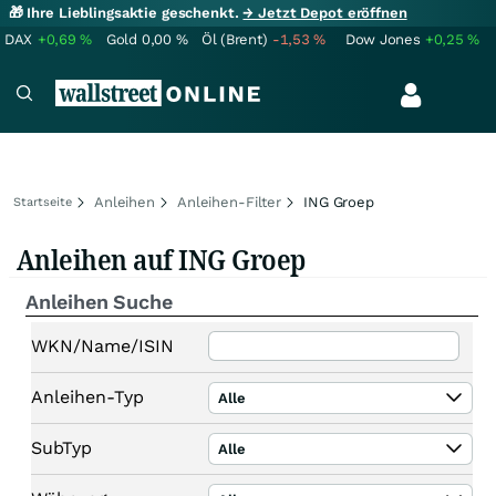
🎁 Ihre Lieblingsaktie geschenkt.
→ Jetzt Depot eröffnen
DAX
+0,69
%
Gold
0,00
%
Öl (Brent)
-1,53
%
Dow Jones
+0,25
%
Anleihen
Anleihen-Filter
ING Groep
Startseite
Anleihen auf ING Groep
Anleihen Suche
WKN/Name/ISIN
Anleihen-Typ
Alle
SubTyp
Alle