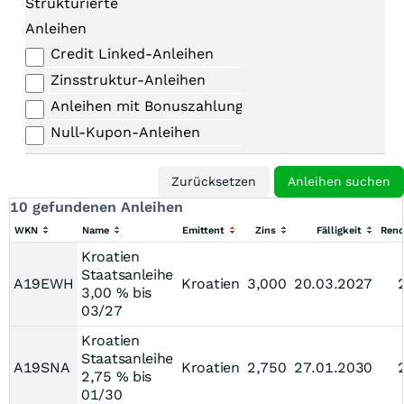
Strukturierte
Anleihen
Credit Linked-Anleihen
Zinsstruktur-Anleihen
Anleihen mit Bonuszahlungen
Null-Kupon-Anleihen
10 gefundenen Anleihen
WKN
Name
Emittent
Zins
Fälligkeit
Rend
Kroatien
Staatsanleihe
A19EWH
Kroatien
3,000
20.03.2027
3,00 % bis
03/27
Kroatien
Staatsanleihe
A19SNA
Kroatien
2,750
27.01.2030
2,75 % bis
01/30