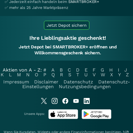
✅ Jederzeit einfach handeln beim
SMARTBROKER+
✅ mehr als 25 Jahre Marktpräsenz
Jetzt Depot sichern
Ihre Lieblingsaktie geschenkt!
Jetzt Depot bei SMARTBROKER+ eröffnen und
Willkommensgeschenk sichern.
Aktien von A - Z:
#
A
B
C
D
E
F
G
H
I
J
K
L
M
N
O
P
Q
R
S
T
U
V
W
X
Y
Z
Impressum
Disclaimer
Datenschutz
Datenschutz-
Einstellungen
Nutzungsbedingungen
Unsere Apps:
Wenn Sie Kursdaten, Widgets oder andere Finanzinformationen benötigen, hilft