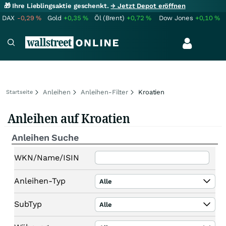
🎁 Ihre Lieblingsaktie geschenkt.
→ Jetzt Depot eröffnen
DAX
-0,29
%
Gold
+0,35
%
Öl (Brent)
+0,72
%
Dow Jones
+0,10
%
Anleihen
Anleihen-Filter
Kroatien
Startseite
Anleihen auf Kroatien
Anleihen Suche
WKN/Name/ISIN
Anleihen-Typ
Alle
SubTyp
Alle