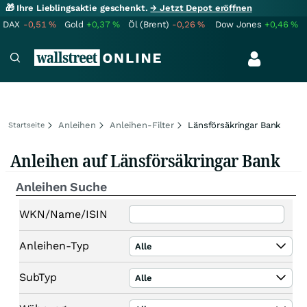
🎁 Ihre Lieblingsaktie geschenkt.
→ Jetzt Depot eröffnen
DAX
-0,51
%
Gold
+0,37
%
Öl (Brent)
-0,26
%
Dow Jones
+0,46
%
Anleihen
Anleihen-Filter
Länsförsäkringar Bank
Startseite
Anleihen auf Länsförsäkringar Bank
Anleihen Suche
WKN/Name/ISIN
Anleihen-Typ
Alle
SubTyp
Alle