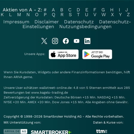
Aktien von A - Z:
#
A
B
C
D
E
F
G
H
I
J
K
L
M
N
O
P
Q
R
S
T
U
V
W
X
Y
Z
Impressum
Disclaimer
Datenschutz
Datenschutz-
Einstellungen
Nutzungsbedingungen
Unsere Apps:
Wenn Sie Kursdaten, Widgets oder andere Finanzinformationen benötigen, hilft
Ihnen
ARIVA
gerne.
Unsere User schätzen wallstreet-online.de: 4.8 von 5 Sternen ermittelt aus 285
Bewertungen bei www.kagels-trading.de
Zeitverzögerung der Kursdaten: Deutsche Börsen +15 Min. NASDAQ +15 Min.
NYSE +20 Min. AMEX +20 Min. Dow Jones +15 Min. Alle Angaben ohne Gewähr.
Copyright © 1998-2026 Smartbroker Holding AG - Alle Rechte vorbehalten.
Mit Unterstützung von:
Daten & Kurse von: