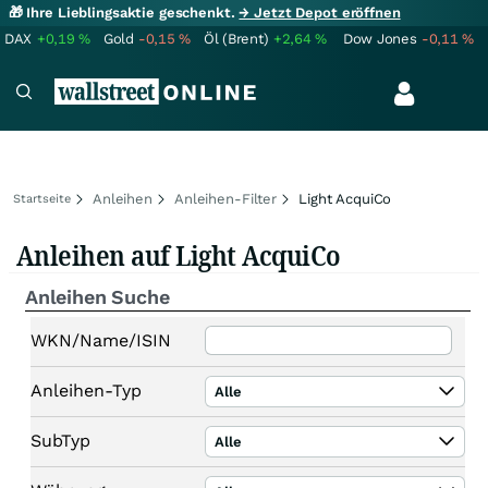
🎁 Ihre Lieblingsaktie geschenkt.
→ Jetzt Depot eröffnen
DAX
+0,19
%
Gold
-0,15
%
Öl (Brent)
+2,64
%
Dow Jones
-0,11
%
Anleihen
Anleihen-Filter
Light AcquiCo
Startseite
Anleihen auf Light AcquiCo
Anleihen Suche
WKN/Name/ISIN
Anleihen-Typ
Alle
SubTyp
Alle