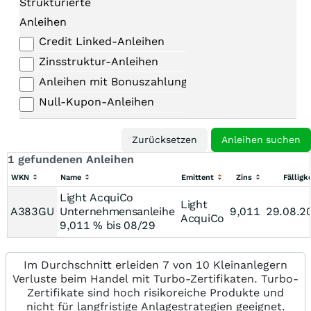
Strukturierte
Anleihen
Credit Linked-Anleihen
Zinsstruktur-Anleihen
Anleihen mit Bonuszahlungen
Null-Kupon-Anleihen
1 gefundenen Anleihen
WKN
Name
Emittent
Zins
Fälligke
Light AcquiCo
Light
A383GU
Unternehmensanleihe
9,011
29.08.2
AcquiCo
9,011 % bis 08/29
Im Durchschnitt erleiden 7 von 10 Kleinanlegern
Verluste beim Handel mit Turbo-Zertifikaten. Turbo-
Zertifikate sind hoch risikoreiche Produkte und
nicht für langfristige Anlagestrategien geeignet.