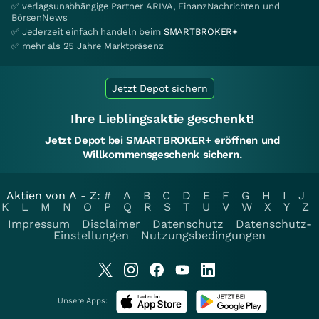
✅ verlagsunabhängige Partner ARIVA, FinanzNachrichten und
BörsenNews
✅ Jederzeit einfach handeln beim
SMARTBROKER+
✅ mehr als 25 Jahre Marktpräsenz
Jetzt Depot sichern
Ihre Lieblingsaktie geschenkt!
Jetzt Depot bei SMARTBROKER+ eröffnen und
Willkommensgeschenk sichern.
Aktien von A - Z:
#
A
B
C
D
E
F
G
H
I
J
K
L
M
N
O
P
Q
R
S
T
U
V
W
X
Y
Z
Impressum
Disclaimer
Datenschutz
Datenschutz-
Einstellungen
Nutzungsbedingungen
Unsere Apps: