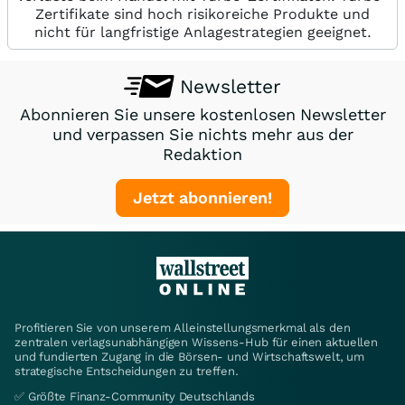
Zertifikate sind hoch risikoreiche Produkte und
nicht für langfristige Anlagestrategien geeignet.
Newsletter
Abonnieren Sie unsere kostenlosen Newsletter
und verpassen Sie nichts mehr aus der
Redaktion
Jetzt abonnieren!
Profitieren Sie von unserem Alleinstellungsmerkmal als den
zentralen verlagsunabhängigen Wissens-Hub für einen aktuellen
und fundierten Zugang in die Börsen- und Wirtschaftswelt, um
strategische Entscheidungen zu treffen.
✅ Größte Finanz-Community Deutschlands