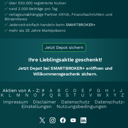
✅ über 550.000 registrierte Nutzer
✅ rund 2.000 Beiträge pro Tag
✅ verlagsunabhängige Partner ARIVA, FinanzNachrichten und
BörsenNews
✅ Jederzeit einfach handeln beim
SMARTBROKER+
✅ mehr als 25 Jahre Marktpräsenz
Jetzt Depot sichern
Ihre Lieblingsaktie geschenkt!
Jetzt Depot bei SMARTBROKER+ eröffnen und
Willkommensgeschenk sichern.
Aktien von A - Z:
#
A
B
C
D
E
F
G
H
I
J
K
L
M
N
O
P
Q
R
S
T
U
V
W
X
Y
Z
Impressum
Disclaimer
Datenschutz
Datenschutz-
Einstellungen
Nutzungsbedingungen