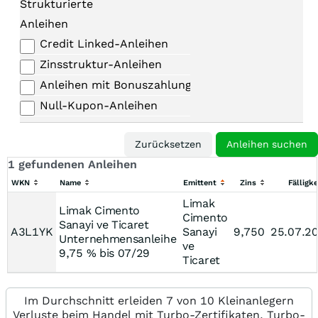
Strukturierte
Anleihen
Credit Linked-Anleihen
Zinsstruktur-Anleihen
Anleihen mit Bonuszahlungen
Null-Kupon-Anleihen
1 gefundenen Anleihen
WKN
Name
Emittent
Zins
Fälligke
Limak
Limak Cimento
Cimento
Sanayi ve Ticaret
A3L1YK
Sanayi
9,750
25.07.2
Unternehmensanleihe
ve
9,75 % bis 07/29
Ticaret
Im Durchschnitt erleiden 7 von 10 Kleinanlegern
Verluste beim Handel mit Turbo-Zertifikaten. Turbo-