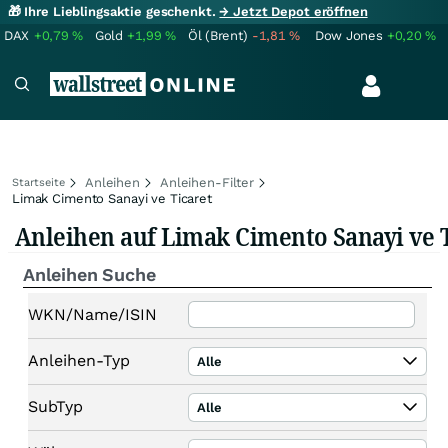
🎁 Ihre Lieblingsaktie geschenkt.
→ Jetzt Depot eröffnen
DAX
+0,79
%
Gold
+1,99
%
Öl (Brent)
-1,81
%
Dow Jones
+0,20
%
Anleihen
Anleihen-Filter
Startseite
Limak Cimento Sanayi ve Ticaret
Anleihen auf Limak Cimento Sanayi ve T
Anleihen Suche
WKN/Name/ISIN
Anleihen-Typ
Alle
SubTyp
Alle