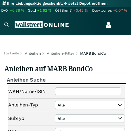
🎁 Ihre Lieblingsaktie geschenkt.
→ Jetzt Depot eröffnen
DAX
+0,39
%
Gold
+1,62
%
Öl (Brent)
-0,42
%
Dow Jones
-0,07
%
Anleihen
Anleihen-Filter
MARB BondCo
Startseite
Anleihen auf MARB BondCo
Anleihen Suche
WKN/Name/ISIN
Anleihen-Typ
Alle
SubTyp
Alle