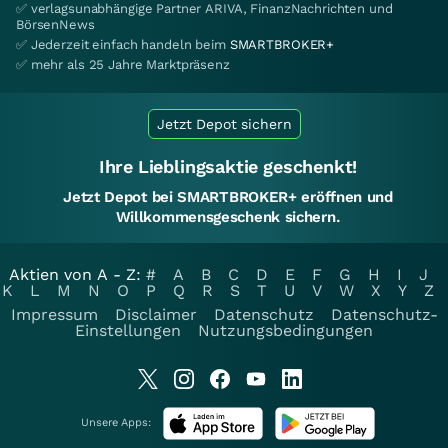
✅ verlagsunabhängige Partner ARIVA, FinanzNachrichten und
BörsenNews
✅ Jederzeit einfach handeln beim
SMARTBROKER+
✅ mehr als 25 Jahre Marktpräsenz
Jetzt Depot sichern
Ihre Lieblingsaktie geschenkt!
Jetzt Depot bei SMARTBROKER+ eröffnen und
Willkommensgeschenk sichern.
Aktien von A - Z:
#
A
B
C
D
E
F
G
H
I
J
K
L
M
N
O
P
Q
R
S
T
U
V
W
X
Y
Z
Impressum
Disclaimer
Datenschutz
Datenschutz-
Einstellungen
Nutzungsbedingungen
Unsere Apps: