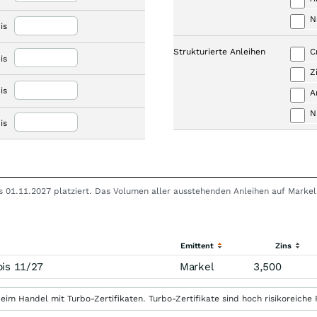
N
is
Strukturierte Anleihen
C
is
Z
is
A
N
is
bis 01.11.2027 platziert. Das Volumen aller ausstehenden Anleihen auf Marke
Emittent
Zins
is 11/27
Markel
3,500
eim Handel mit Turbo-Zertifikaten. Turbo-Zertifikate sind hoch risikoreiche P