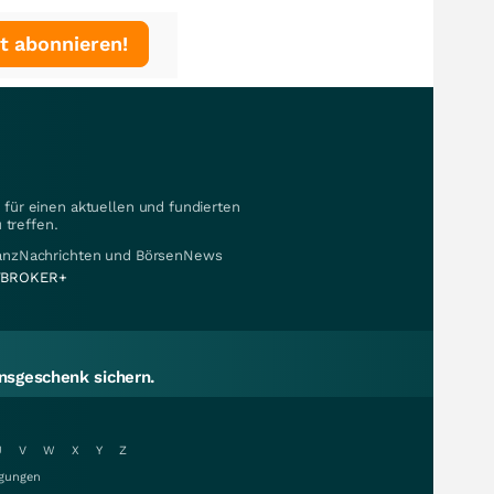
t abonnieren!
für einen aktuellen und fundierten
 treffen.
nanzNachrichten und BörsenNews
BROKER+
sgeschenk sichern.
U
V
W
X
Y
Z
gungen