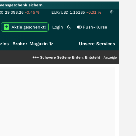
mensgeschenk sichern.
00
29.398,26
-0,45
%
EUR/USD
1,15185
-0,31
%
Aktie geschenkt!
Login
Push-Kurse
zins
Broker-Magazin ✨
Unsere Services
+++
Schwere Seltene Erden: Entsteht hier die nächste Milliarde
Anzeige