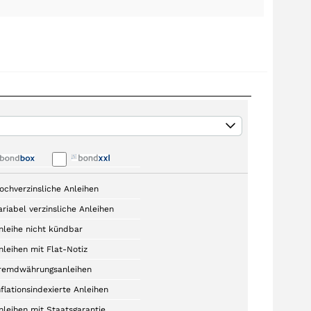
ochverzinsliche Anleihen
ariabel verzinsliche Anleihen
nleihe nicht kündbar
nleihen mit Flat-Notiz
remdwährungsanleihen
nflationsindexierte Anleihen
nleihen mit Staatsgarantie