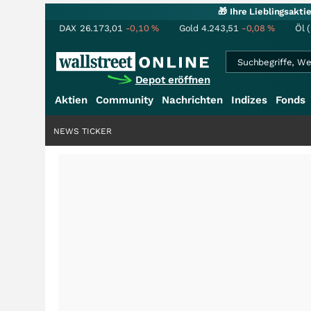
🎁 Ihre Lieblingsakt
DAX
26.173,01
-0,10
%
Gold
4.243,51
-0,08
%
Öl 
Depot eröffnen
Aktien
Community
Nachrichten
Indizes
Fonds
NEWS TICKER