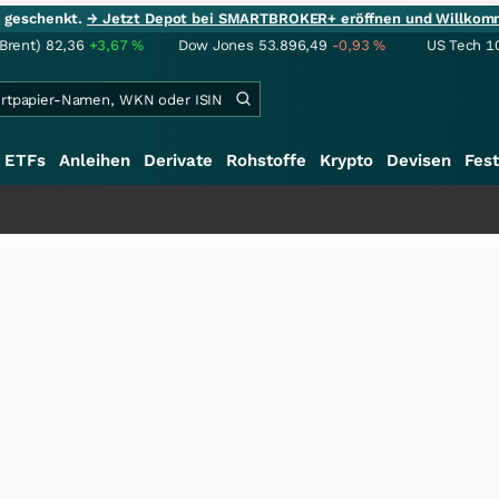
ie geschenkt.
→ Jetzt Depot bei SMARTBROKER+ eröffnen und Willkom
(Brent)
82,36
+3,67
%
Dow Jones
53.896,49
-0,93
%
US Tech 1
ETFs
Anleihen
Derivate
Rohstoffe
Krypto
Devisen
Fest