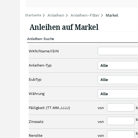
Anleihen
Anleihen-Filter
Markel
Startseite
Anleihen auf Markel
Anleihen Suche
WKN/Name/ISIN
Anleihen-Typ
Alle
SubTyp
Alle
Währung
Alle
Fälligkeit (TT.MM.JJJJ)
von
b
b
Zinssatz
von
b
Rendite
von