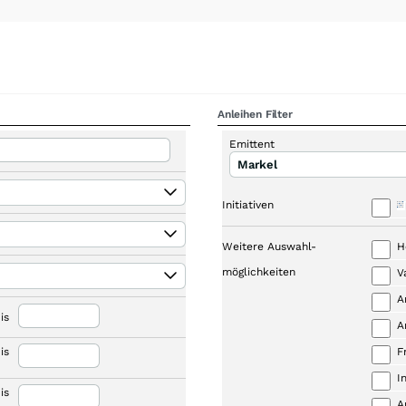
Anleihen Filter
Emittent
Markel
Initiativen
Weitere Auswahl-
H
möglichkeiten
V
A
is
A
is
F
I
is
A