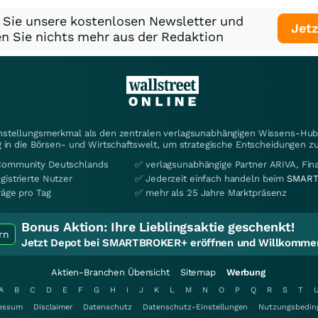
 Sie unsere kostenlosen Newsletter und
Jetz
n Sie nichts mehr aus der Redaktion
instellungsmerkmal als den zentralen verlagsunabhängigen Wissens-Hub 
 in die Börsen- und Wirtschaftswelt, um strategische Entscheidungen zu
Community Deutschlands
✅ verlagsunabhängige Partner ARIVA, Fi
gistrierte Nutzer
✅ Jederzeit einfach handeln beim
SMART
räge pro Tag
✅ mehr als 25 Jahre Marktpräsenz
Bonus Aktion:
Ihre Lieblingsaktie geschenkt!
rn
Jetzt Depot bei SMARTBROKER+ eröffnen und Willkommen
Aktien-Branchen Übersicht
Sitemap
Werbung
A
B
C
D
E
F
G
H
I
J
K
L
M
N
O
P
Q
R
S
T
essum
Disclaimer
Datenschutz
Datenschutz-Einstellungen
Nutzungsbedin