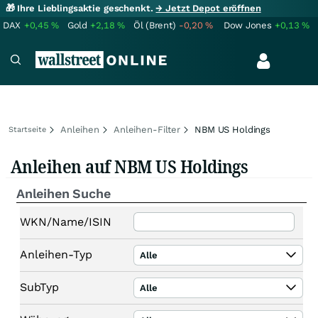
🎁 Ihre Lieblingsaktie geschenkt.
→ Jetzt Depot eröffnen
DAX
+0,45
%
Gold
+2,18
%
Öl (Brent)
-0,20
%
Dow Jones
+0,13
%
Anleihen
Anleihen-Filter
NBM US Holdings
Startseite
Anleihen auf NBM US Holdings
Anleihen Suche
WKN/Name/ISIN
Anleihen-Typ
Alle
SubTyp
Alle