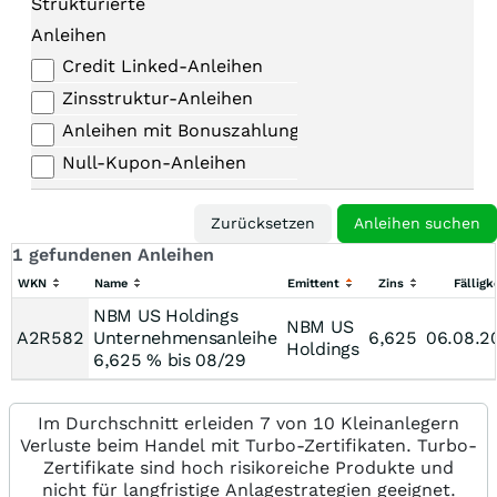
Strukturierte
Anleihen
Credit Linked-Anleihen
Zinsstruktur-Anleihen
Anleihen mit Bonuszahlungen
Null-Kupon-Anleihen
1 gefundenen Anleihen
WKN
Name
Emittent
Zins
Fälligk
NBM US Holdings
NBM US
A2R582
Unternehmensanleihe
6,625
06.08.2
Holdings
6,625 % bis 08/29
Im Durchschnitt erleiden 7 von 10 Kleinanlegern
Verluste beim Handel mit Turbo-Zertifikaten. Turbo-
Zertifikate sind hoch risikoreiche Produkte und
nicht für langfristige Anlagestrategien geeignet.