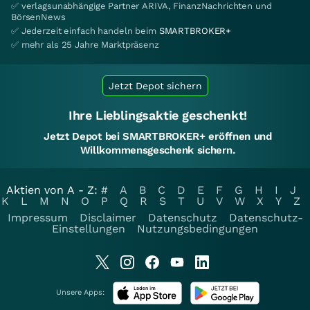
✅ verlagsunabhängige Partner ARIVA, FinanzNachrichten und
BörsenNews
✅ Jederzeit einfach handeln beim
SMARTBROKER+
✅ mehr als 25 Jahre Marktpräsenz
Jetzt Depot sichern
Ihre Lieblingsaktie geschenkt!
Jetzt Depot bei SMARTBROKER+ eröffnen und
Willkommensgeschenk sichern.
Aktien von A - Z:
#
A
B
C
D
E
F
G
H
I
J
K
L
M
N
O
P
Q
R
S
T
U
V
W
X
Y
Z
Impressum
Disclaimer
Datenschutz
Datenschutz-
Einstellungen
Nutzungsbedingungen
Unsere Apps: