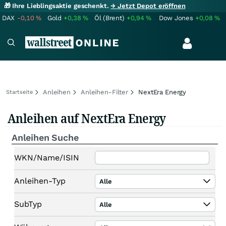
🎁 Ihre Lieblingsaktie geschenkt.
→ Jetzt Depot eröffnen
DAX
-0,10
%
Gold
+0,38
%
Öl (Brent)
+0,94
%
Dow Jones
+0,08
%
Anleihen
Anleihen-Filter
NextEra Energy
Startseite
Anleihen auf NextEra Energy
Anleihen Suche
WKN/Name/ISIN
Anleihen-Typ
Alle
SubTyp
Alle