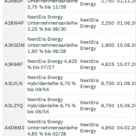
A2R80P
Unternehmensanleihe
2,750
01.11.2
Energy
2,75 % bis 11/29
NextEra Energy
NextEra
A28W4F
Unternehmensanleihe
2,250
01.06.2
Energy
2,25 % bis 06/30
NextEra Energy
NextEra
A3KSDM
Unternehmensanleihe
1,900
15.06.2
Energy
1,90 % bis 06/28
NextEra Energy 4,625
NextEra
A3K66F
4,625
15.07.2
% bis 07/27
Energy
NextEra Energy
NextEra
A3LVLN
Hybridanleihe 6,70 %
6,700
01.09.2
Energy
bis 09/54
NextEra Energy
NextEra
A3LZYQ
Hybridanleihe 6,75 %
6,750
15.06.2
Energy
bis 06/54
NextEra Energy
NextEra
A4D6M2
Unternehmensanleihe
4,850
04.02.2
Energy
4,85 % bis 02/28