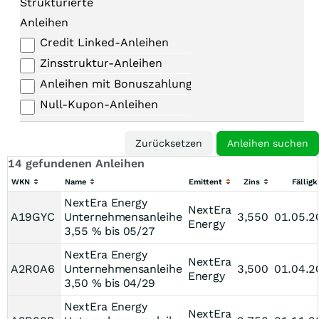
Strukturierte
Anleihen
Credit Linked-Anleihen
Zinsstruktur-Anleihen
Anleihen mit Bonuszahlungen
Null-Kupon-Anleihen
14 gefundenen Anleihen
WKN
Name
Emittent
Zins
Fälligk
NextEra Energy
NextEra
A19GYC
Unternehmensanleihe
3,550
01.05.2
Energy
3,55 % bis 05/27
NextEra Energy
NextEra
A2R0A6
Unternehmensanleihe
3,500
01.04.2
Energy
3,50 % bis 04/29
NextEra Energy
NextEra