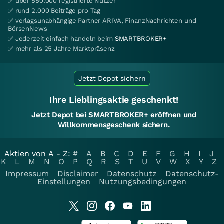
✅ über 550.000 registrierte Nutzer
✅ rund 2.000 Beiträge pro Tag
✅ verlagsunabhängige Partner ARIVA, FinanzNachrichten und
BörsenNews
✅ Jederzeit einfach handeln beim
SMARTBROKER+
✅ mehr als 25 Jahre Marktpräsenz
Jetzt Depot sichern
Ihre Lieblingsaktie geschenkt!
Jetzt Depot bei SMARTBROKER+ eröffnen und
Willkommensgeschenk sichern.
Aktien von A - Z:
#
A
B
C
D
E
F
G
H
I
J
K
L
M
N
O
P
Q
R
S
T
U
V
W
X
Y
Z
Impressum
Disclaimer
Datenschutz
Datenschutz-
Einstellungen
Nutzungsbedingungen