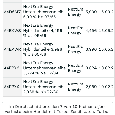
NextEra Energy
NextEra
A4D6M7
Unternehmensanleihe
5,900
15.03.2
Energy
5,90 % bis 03/55
NextEra Energy
NextEra
A4EKWS
Hybridanleihe 4,496
4,496
15.05.2
Energy
% bis 05/56
NextEra Energy
NextEra
A4EKWR
Hybridanleihe 3,996
3,996
15.05.2
Energy
% bis 05/56
NextEra Energy
NextEra
A4EPXY
Unternehmensanleihe
3,624
10.02.2
Energy
3,624 % bis 02/34
NextEra Energy
NextEra
A4EPXX
Unternehmensanleihe
2,989
10.02.2
Energy
2,989 % bis 02/30
Im Durchschnitt erleiden 7 von 10 Kleinanlegern
Verluste beim Handel mit Turbo-Zertifikaten. Turbo-