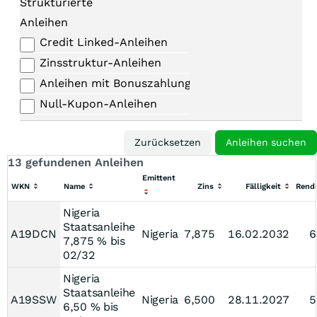
Strukturierte
Anleihen
Credit Linked-Anleihen
Zinsstruktur-Anleihen
Anleihen mit Bonuszahlungen
Null-Kupon-Anleihen
13 gefundenen Anleihen
Emittent
WKN
Name
Zins
Fälligkeit
Rendi
Nigeria
Staatsanleihe
A19DCN
Nigeria
7,875
16.02.2032
6
7,875 % bis
02/32
Nigeria
Staatsanleihe
A19SSW
Nigeria
6,500
28.11.2027
5
6,50 % bis