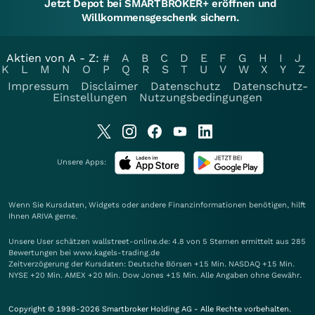
Jetzt Depot bei SMARTBROKER+ eröffnen und
Willkommensgeschenk sichern.
Aktien von A - Z:
#
A
B
C
D
E
F
G
H
I
J
K
L
M
N
O
P
Q
R
S
T
U
V
W
X
Y
Z
Impressum
Disclaimer
Datenschutz
Datenschutz-
Einstellungen
Nutzungsbedingungen
Unsere Apps:
Wenn Sie Kursdaten, Widgets oder andere Finanzinformationen benötigen, hilft
Ihnen
ARIVA
gerne.
Unsere User schätzen wallstreet-online.de: 4.8 von 5 Sternen ermittelt aus 285
Bewertungen bei www.kagels-trading.de
Zeitverzögerung der Kursdaten: Deutsche Börsen +15 Min. NASDAQ +15 Min.
NYSE +20 Min. AMEX +20 Min. Dow Jones +15 Min. Alle Angaben ohne Gewähr.
Copyright © 1998-2026 Smartbroker Holding AG - Alle Rechte vorbehalten.