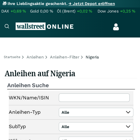
🎁 Ihre Lieblingsaktie geschenkt.
→ Jetzt Depot eröffnen
DAX
+0,69
%
Gold
0,00
%
Öl (Brent)
+0,02
%
Dow Jones
+0,25
%
Anleihen
Anleihen-Filter
Nigeria
Startseite
Anleihen auf Nigeria
Anleihen Suche
WKN/Name/ISIN
Anleihen-Typ
Alle
SubTyp
Alle