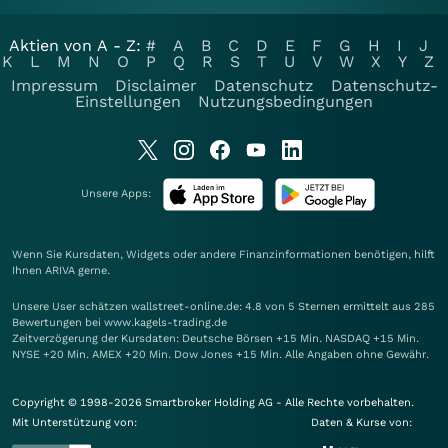
Aktien von A - Z:
#
A
B
C
D
E
F
G
H
I
J
K
L
M
N
O
P
Q
R
S
T
U
V
W
X
Y
Z
Impressum
Disclaimer
Datenschutz
Datenschutz-
Einstellungen
Nutzungsbedingungen
Unsere Apps:
Wenn Sie Kursdaten, Widgets oder andere Finanzinformationen benötigen, hilft
Ihnen
ARIVA
gerne.
Unsere User schätzen wallstreet-online.de: 4.8 von 5 Sternen ermittelt aus 285
Bewertungen bei www.kagels-trading.de
Zeitverzögerung der Kursdaten: Deutsche Börsen +15 Min. NASDAQ +15 Min.
NYSE +20 Min. AMEX +20 Min. Dow Jones +15 Min. Alle Angaben ohne Gewähr.
Copyright © 1998-2026 Smartbroker Holding AG - Alle Rechte vorbehalten.
Mit Unterstützung von:
Daten & Kurse von: