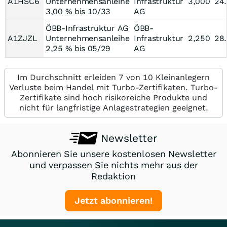
A1HSC6
Unternehmensanleihe
Infrastruktur
3,000
24
3,00 % bis 10/33
AG
ÖBB-Infrastruktur AG
ÖBB-
A1ZJZL
Unternehmensanleihe
Infrastruktur
2,250
28
2,25 % bis 05/29
AG
Im Durchschnitt erleiden 7 von 10 Kleinanlegern
Verluste beim Handel mit Turbo-Zertifikaten. Turbo-
Zertifikate sind hoch risikoreiche Produkte und
nicht für langfristige Anlagestrategien geeignet.
Newsletter
Abonnieren Sie unsere kostenlosen Newsletter
und verpassen Sie nichts mehr aus der
Redaktion
Jetzt abonnieren!