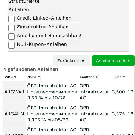
Strukturierte
Anleihen
Credit Linked-Anleihen
Zinsstruktur-Anleihen
Anleihen mit Bonuszahlungen
Null-Kupon-Anleihen
4 gefundenen Anleihen
WKN
Name
Emittent
Zins
ÖBB-Infrastruktur AG
ÖBB-
A1GWA1
Unternehmensanleihe
Infrastruktur
3,500
19
3,50 % bis 10/26
AG
ÖBB-Infrastruktur AG
ÖBB-
A1G4UN
Unternehmensanleihe
Infrastruktur
3,375
18
3,375 % bis 05/32
AG
ÖBB-Infrastruktur AG
ÖBB-