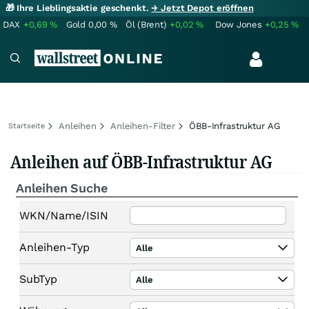
🎁 Ihre Lieblingsaktie geschenkt.
→ Jetzt Depot eröffnen
DAX
+0,69
%
Gold
0,00
%
Öl (Brent)
+0,02
%
Dow Jones
+0,25
%
Anleihen
Anleihen-Filter
ÖBB-Infrastruktur AG
Startseite
Anleihen auf ÖBB-Infrastruktur AG
Anleihen Suche
WKN/Name/ISIN
Anleihen-Typ
Alle
SubTyp
Alle