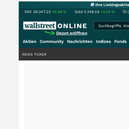
🎁 Ihre Lieblingsakt
DAX
26.347,22
+0,66
%
Gold
4.348,16
+2,54
%
Öl 
Depot eröffnen
Aktien
Community
Nachrichten
Indizes
Fonds
NEWS TICKER