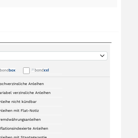
ochverzinsliche Anleihen
ariabel verzinsliche Anleihen
nleihe nicht kündbar
nleihen mit Flat-Notiz
remdwährungsanleihen
nflationsindexierte Anleihen
nleihen mit Staatsgarantie