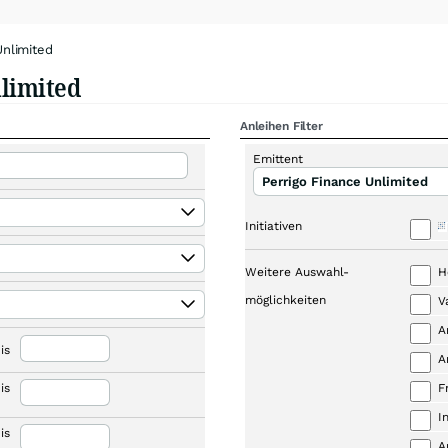
Unlimited
nlimited
Anleihen Filter
Emittent
Perrigo Finance Unlimited
Initiativen
Weitere Auswahl-
H
möglichkeiten
V
A
is
A
is
F
I
is
A