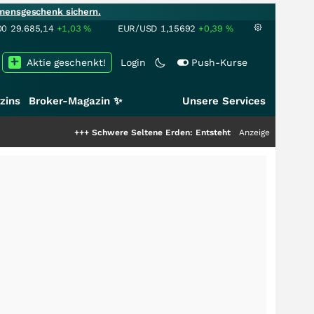
mensgeschenk sichern.
00
29.685,14
+1,03
%
EUR/USD
1,15692
+0,39
%
Aktie geschenkt!
Login
Push-Kurse
zins
Broker-Magazin ✨
Unsere Services
+++
Schwere Seltene Erden: Entsteht hier die nächste Milliarde
Anzeige