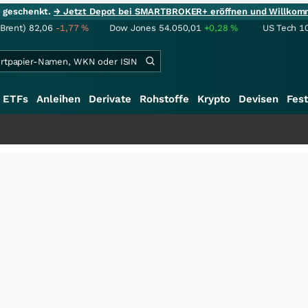
ie geschenkt.
→ Jetzt Depot bei SMARTBROKER+ eröffnen und Willkom
(Brent)
82,06
-1,77
%
Dow Jones
54.050,01
+0,28
%
US Tech 1
ETFs
Anleihen
Derivate
Rohstoffe
Krypto
Devisen
Fest