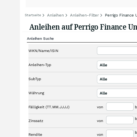
Anleihen
Anleihen-Filter
Perrigo Finance 
Startseite
Anleihen auf Perrigo Finance U
Anleihen Suche
WKN/Name/ISIN
Anleihen-Typ
Alle
SubTyp
Alle
Währung
Alle
Fälligkeit (TT.MM.JJJJ)
von
b
b
Zinssatz
von
b
Rendite
von