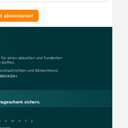
t abonnieren!
für einen aktuellen und fundierten
 treffen.
nanzNachrichten und BörsenNews
BROKER+
sgeschenk sichern.
U
V
W
X
Y
Z
gungen