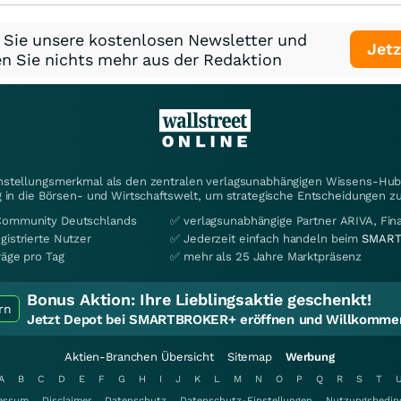
 Sie unsere kostenlosen Newsletter und
Jetz
n Sie nichts mehr aus der Redaktion
instellungsmerkmal als den zentralen verlagsunabhängigen Wissens-Hub 
 in die Börsen- und Wirtschaftswelt, um strategische Entscheidungen zu
Community Deutschlands
✅ verlagsunabhängige Partner ARIVA, Fi
gistrierte Nutzer
✅ Jederzeit einfach handeln beim
SMART
räge pro Tag
✅ mehr als 25 Jahre Marktpräsenz
Bonus Aktion:
Ihre Lieblingsaktie geschenkt!
rn
Jetzt Depot bei SMARTBROKER+ eröffnen und Willkommen
Aktien-Branchen Übersicht
Sitemap
Werbung
A
B
C
D
E
F
G
H
I
J
K
L
M
N
O
P
Q
R
S
T
essum
Disclaimer
Datenschutz
Datenschutz-Einstellungen
Nutzungsbedin