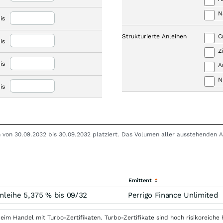
N
is
Strukturierte Anleihen
C
is
Z
is
A
N
is
en von 30.09.2032 bis 30.09.2032 platziert. Das Volumen aller ausstehenden An
Emittent
nleihe 5,375 % bis 09/32
Perrigo Finance Unlimited
eim Handel mit Turbo-Zertifikaten. Turbo-Zertifikate sind hoch risikoreiche P