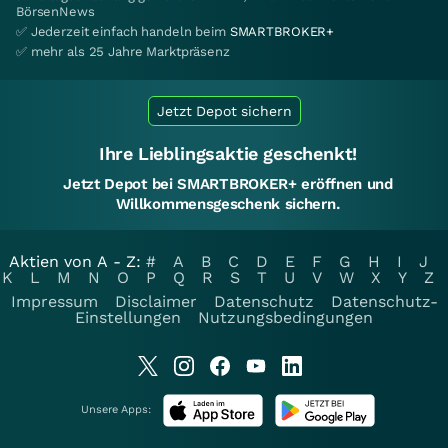
BörsenNews
✅ Jederzeit einfach handeln beim
SMARTBROKER+
✅ mehr als 25 Jahre Marktpräsenz
Jetzt Depot sichern
Ihre Lieblingsaktie geschenkt!
Jetzt Depot bei SMARTBROKER+ eröffnen und
Willkommensgeschenk sichern.
Aktien von A - Z:
#
A
B
C
D
E
F
G
H
I
J
K
L
M
N
O
P
Q
R
S
T
U
V
W
X
Y
Z
Impressum
Disclaimer
Datenschutz
Datenschutz-
Einstellungen
Nutzungsbedingungen
Unsere Apps: