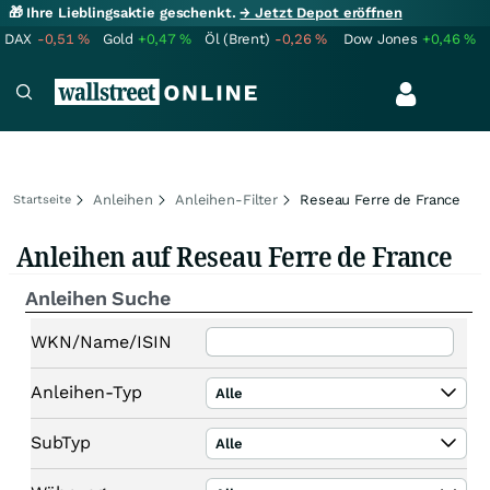
🎁 Ihre Lieblingsaktie geschenkt.
→ Jetzt Depot eröffnen
DAX
-0,51
%
Gold
+0,47
%
Öl (Brent)
-0,26
%
Dow Jones
+0,46
%
Anleihen
Anleihen-Filter
Reseau Ferre de France
Startseite
Anleihen auf Reseau Ferre de France
Anleihen Suche
WKN/Name/ISIN
Anleihen-Typ
Alle
SubTyp
Alle