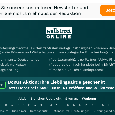
 Sie unsere kostenlosen Newsletter und
Jetz
n Sie nichts mehr aus der Redaktion
instellungsmerkmal als den zentralen verlagsunabhängigen Wissens-Hub 
 in die Börsen- und Wirtschaftswelt, um strategische Entscheidungen zu
Community Deutschlands
✅ verlagsunabhängige Partner ARIVA, Fi
gistrierte Nutzer
✅ Jederzeit einfach handeln beim
SMART
räge pro Tag
✅ mehr als 25 Jahre Marktpräsenz
Bonus Aktion:
Ihre Lieblingsaktie geschenkt!
rn
Jetzt Depot bei SMARTBROKER+ eröffnen und Willkommen
Aktien-Branchen Übersicht
Sitemap
Werbung
A
B
C
D
E
F
G
H
I
J
K
L
M
N
O
P
Q
R
S
T
essum
Disclaimer
Datenschutz
Datenschutz-Einstellungen
Nutzungsbedin