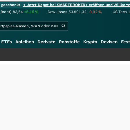
ie geschenkt.
→ Jetzt Depot bei SMARTBROKER+ eröffnen und Willkom
(Brent)
83,54
+5,15
%
Dow Jones
53.901,32
-0,92
%
US Tech 
ETFs
Anleihen
Derivate
Rohstoffe
Krypto
Devisen
Fest