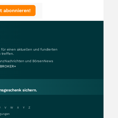
t abonnieren!
für einen aktuellen und fundierten
 treffen.
nanzNachrichten und BörsenNews
BROKER+
sgeschenk sichern.
U
V
W
X
Y
Z
gungen