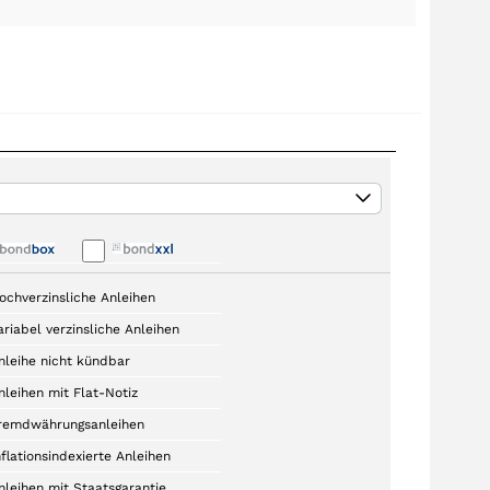
ochverzinsliche Anleihen
ariabel verzinsliche Anleihen
nleihe nicht kündbar
nleihen mit Flat-Notiz
remdwährungsanleihen
nflationsindexierte Anleihen
nleihen mit Staatsgarantie