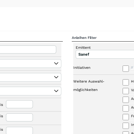
Anleihen Filter
Emittent
Sanef
Initiativen
Weitere Auswahl-
H
möglichkeiten
V
A
is
A
is
F
I
is
A