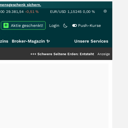
mensgeschenk sichern.
100
29.381,54
-0,51
%
EUR/USD
1,15245
0,00
%
Aktie geschenkt!
Login
Push-Kurse
zins
Broker-Magazin ✨
Unsere Services
+++
Schwere Seltene Erden: Entsteht hier die nächste Milliarde
Anzeige