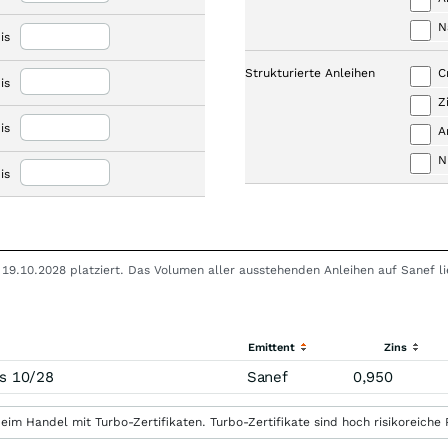
N
is
Strukturierte Anleihen
C
is
Z
is
A
N
is
is 19.10.2028 platziert. Das Volumen aller ausstehenden Anleihen auf Sanef 
Emittent
Zins
s 10/28
Sanef
0,950
eim Handel mit Turbo-Zertifikaten. Turbo-Zertifikate sind hoch risikoreiche P