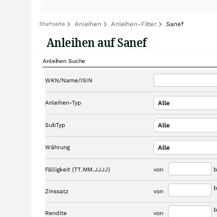
Anleihen
Anleihen-Filter
Sanef
Startseite
Anleihen auf Sanef
Anleihen Suche
WKN/Name/ISIN
Anleihen-Typ
Alle
SubTyp
Alle
Währung
Alle
Fälligkeit (TT.MM.JJJJ)
von
b
b
Zinssatz
von
b
Rendite
von