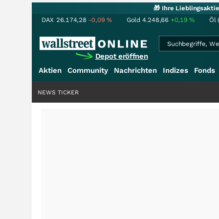
🎁 Ihre Lieblingsakt
DAX
26.174,28
-0,09
%
Gold
4.248,66
+0,19
%
Öl 
Depot eröffnen
Aktien
Community
Nachrichten
Indizes
Fonds
NEWS TICKER