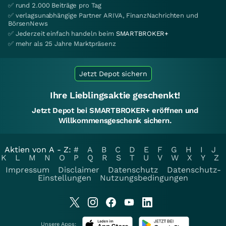
✅ rund 2.000 Beiträge pro Tag
✅ verlagsunabhängige Partner ARIVA, FinanzNachrichten und
BörsenNews
✅ Jederzeit einfach handeln beim
SMARTBROKER+
✅ mehr als 25 Jahre Marktpräsenz
Jetzt Depot sichern
Ihre Lieblingsaktie geschenkt!
Jetzt Depot bei SMARTBROKER+ eröffnen und
Willkommensgeschenk sichern.
Aktien von A - Z:
#
A
B
C
D
E
F
G
H
I
J
K
L
M
N
O
P
Q
R
S
T
U
V
W
X
Y
Z
Impressum
Disclaimer
Datenschutz
Datenschutz-
Einstellungen
Nutzungsbedingungen
Unsere Apps: