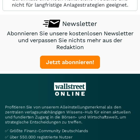
nicht für langfristige Anlagestrategien geeignet.
Newsletter
Abonnieren Sie unsere kostenlosen Newsletter
und verpassen Sie nichts mehr aus der
Redaktion
Jetzt abonnieren!
Profitieren Sie von unserem Alleinstellungsmerkmal als den
zentralen verlagsunabhängigen Wissens-Hub für einen aktuellen
und fundierten Zugang in die Börsen- und Wirtschaftswelt, um
strategische Entscheidungen zu treffen.
✅ Größte Finanz-Community Deutschlands
✅ über 550.000 registrierte Nutzer