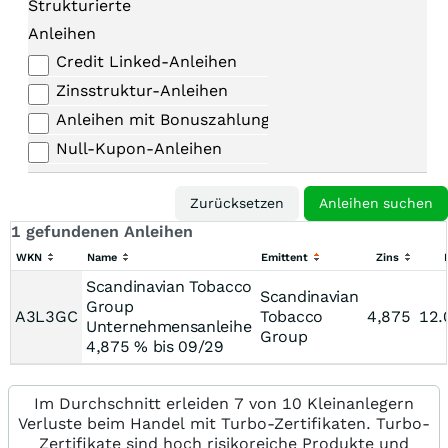
Strukturierte
Anleihen
Credit Linked-Anleihen
Zinsstruktur-Anleihen
Anleihen mit Bonuszahlungen
Null-Kupon-Anleihen
1 gefundenen Anleihen
WKN
Name
Emittent
Zins
Scandinavian Tobacco
Scandinavian
Group
A3L3GC
Tobacco
4,875
12.
Unternehmensanleihe
Group
4,875 % bis 09/29
Im Durchschnitt erleiden 7 von 10 Kleinanlegern
Verluste beim Handel mit Turbo-Zertifikaten. Turbo-
Zertifikate sind hoch risikoreiche Produkte und