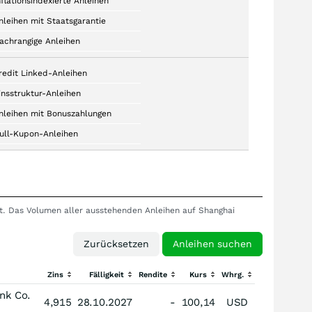
nflationsindexierte Anleihen
nleihen mit Staatsgarantie
achrangige Anleihen
redit Linked-Anleihen
insstruktur-Anleihen
nleihen mit Bonuszahlungen
ull-Kupon-Anleihen
rt. Das Volumen aller ausstehenden Anleihen auf Shanghai
Zins
Fälligkeit
Rendite
Kurs
Whrg.
nk Co.
4,915
28.10.2027
-
100,14
USD