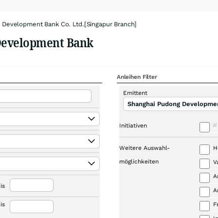
 Development Bank Co. Ltd.[Singapur Branch]
Development Bank
Anleihen Filter
Emittent
Shanghai Pudong Developmen
Initiativen
Weitere Auswahl-
H
möglichkeiten
V
A
is
A
is
F