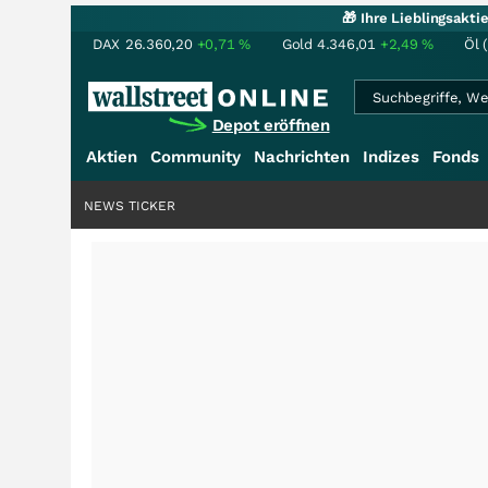
🎁 Ihre Lieblingsakt
DAX
26.360,20
+0,71
%
Gold
4.346,01
+2,49
%
Öl 
Depot eröffnen
Aktien
Community
Nachrichten
Indizes
Fonds
NEWS TICKER