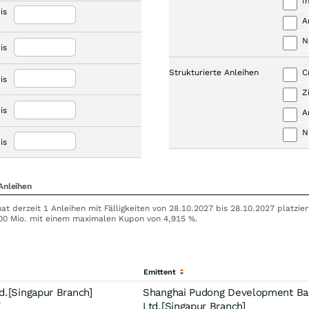
I
is
A
N
is
Strukturierte Anleihen
C
is
Z
is
A
N
is
Anleihen
 derzeit 1 Anleihen mit Fälligkeiten von 28.10.2027 bis 28.10.2027 platzie
300 Mio. mit einem maximalen Kupon von 4,915 %.
Emittent
.[Singapur Branch]
Shanghai Pudong Development Ba
7
Ltd.[Singapur Branch]