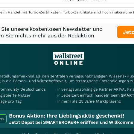
eim Handel mit Turbo-Zertifikaten. Turbo-Zertifikate sind hoch risikoreiche P
 Sie unsere kostenlosen Newsletter und
Jetz
n Sie nichts mehr aus der Redaktion
instellungsmerkmal als den zentralen verlagsunabhängigen Wissens-Hub 
 in die Börsen- und Wirtschaftswelt, um strategische Entscheidungen zu
Community Deutschlands
✅ verlagsunabhängige Partner ARIVA, Fi
gistrierte Nutzer
✅ Jederzeit einfach handeln beim
SMART
räge pro Tag
✅ mehr als 25 Jahre Marktpräsenz
Bonus Aktion:
Ihre Lieblingsaktie geschenkt!
rn
Jetzt Depot bei SMARTBROKER+ eröffnen und Willkommen