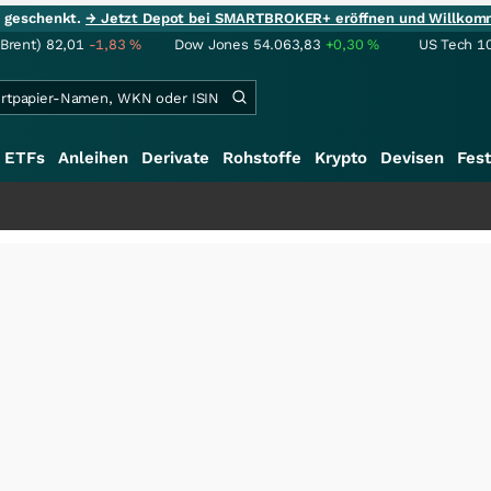
ie geschenkt.
→ Jetzt Depot bei SMARTBROKER+ eröffnen und Willkom
(Brent)
82,01
-1,83
%
Dow Jones
54.063,83
+0,30
%
US Tech 1
ETFs
Anleihen
Derivate
Rohstoffe
Krypto
Devisen
Fest