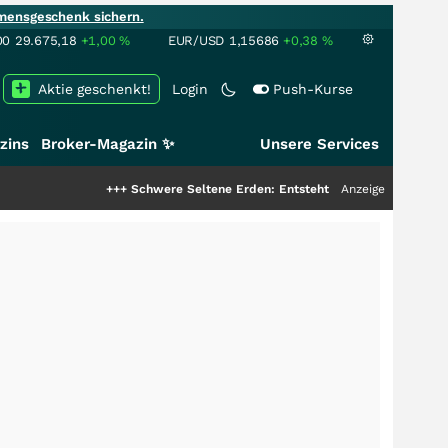
mensgeschenk sichern.
00
29.675,18
+1,00
%
EUR/USD
1,15686
+0,38
%
Aktie geschenkt!
Login
Push-Kurse
zins
Broker-Magazin ✨
Unsere Services
+++
Schwere Seltene Erden: Entsteht hier die nächste Milliarde
Anzeige