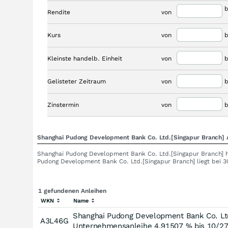
b
Rendite
von
Kurs
von
b
Kleinste handelb. Einheit
von
b
Gelisteter Zeitraum
von
b
Zinstermin
von
b
Shanghai Pudong Development Bank Co. Ltd.[Singapur Branch] 
Shanghai Pudong Development Bank Co. Ltd.[Singapur Branch] hat
Pudong Development Bank Co. Ltd.[Singapur Branch] liegt bei 
1 gefundenen Anleihen
WKN
Name
Shanghai Pudong Development Bank Co. Ltd
A3L46G
Unternehmensanleihe 4,91507 % bis 10/2