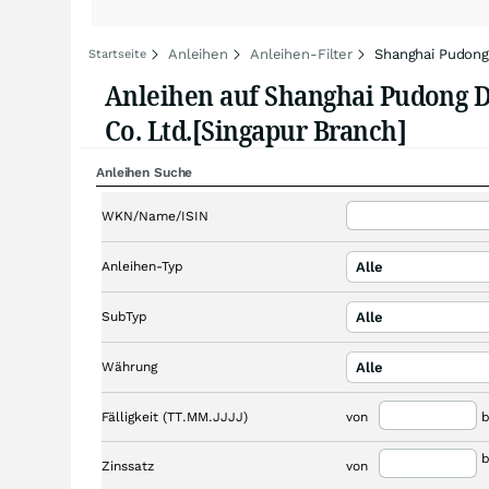
Anleihen
Anleihen-Filter
Shanghai Pudong
Startseite
Anleihen auf Shanghai Pudong 
Co. Ltd.[Singapur Branch]
Anleihen Suche
WKN/Name/ISIN
Anleihen-Typ
Alle
SubTyp
Alle
Währung
Alle
Fälligkeit (TT.MM.JJJJ)
von
b
b
Zinssatz
von