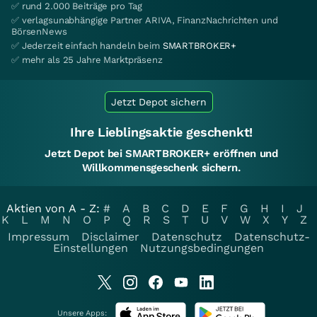
✅ rund 2.000 Beiträge pro Tag
✅ verlagsunabhängige Partner ARIVA, FinanzNachrichten und
BörsenNews
✅ Jederzeit einfach handeln beim
SMARTBROKER+
✅ mehr als 25 Jahre Marktpräsenz
Jetzt Depot sichern
Ihre Lieblingsaktie geschenkt!
Jetzt Depot bei SMARTBROKER+ eröffnen und
Willkommensgeschenk sichern.
Aktien von A - Z:
#
A
B
C
D
E
F
G
H
I
J
K
L
M
N
O
P
Q
R
S
T
U
V
W
X
Y
Z
Impressum
Disclaimer
Datenschutz
Datenschutz-
Einstellungen
Nutzungsbedingungen
Unsere Apps: