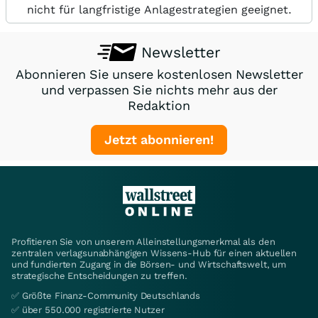
nicht für langfristige Anlagestrategien geeignet.
Newsletter
Abonnieren Sie unsere kostenlosen Newsletter
und verpassen Sie nichts mehr aus der
Redaktion
Jetzt abonnieren!
Profitieren Sie von unserem Alleinstellungsmerkmal als den
zentralen verlagsunabhängigen Wissens-Hub für einen aktuellen
und fundierten Zugang in die Börsen- und Wirtschaftswelt, um
strategische Entscheidungen zu treffen.
✅ Größte Finanz-Community Deutschlands
✅ über 550.000 registrierte Nutzer