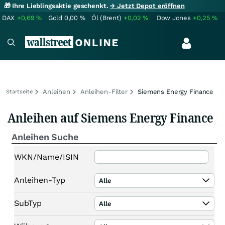
🎁 Ihre Lieblingsaktie geschenkt.
→ Jetzt Depot eröffnen
DAX
+0,69
%
Gold
0,00
%
Öl (Brent)
+0,02
%
Dow Jones
+0,25
%
Anleihen
Anleihen-Filter
Siemens Energy Finance
Startseite
Anleihen auf Siemens Energy Finance
Anleihen Suche
WKN/Name/ISIN
Anleihen-Typ
Alle
SubTyp
Alle