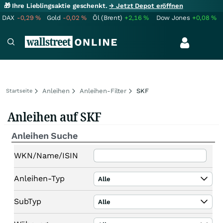
🎁 Ihre Lieblingsaktie geschenkt.
→ Jetzt Depot eröffnen
DAX
-0,29
%
Gold
-0,02
%
Öl (Brent)
+2,16
%
Dow Jones
+0,08
%
Anleihen
Anleihen-Filter
SKF
Startseite
Anleihen auf SKF
Anleihen Suche
WKN/Name/ISIN
Anleihen-Typ
Alle
SubTyp
Alle