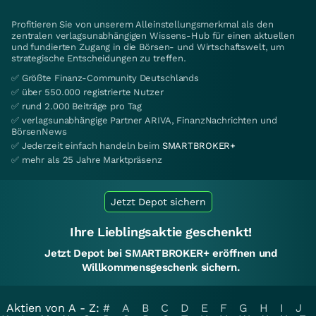
Profitieren Sie von unserem Alleinstellungsmerkmal als den
zentralen verlagsunabhängigen Wissens-Hub für einen aktuellen
und fundierten Zugang in die Börsen- und Wirtschaftswelt, um
strategische Entscheidungen zu treffen.
✅ Größte Finanz-Community Deutschlands
✅ über 550.000 registrierte Nutzer
✅ rund 2.000 Beiträge pro Tag
✅ verlagsunabhängige Partner ARIVA, FinanzNachrichten und
BörsenNews
✅ Jederzeit einfach handeln beim
SMARTBROKER+
✅ mehr als 25 Jahre Marktpräsenz
Jetzt Depot sichern
Ihre Lieblingsaktie geschenkt!
Jetzt Depot bei SMARTBROKER+ eröffnen und
Willkommensgeschenk sichern.
Aktien von A - Z:
#
A
B
C
D
E
F
G
H
I
J