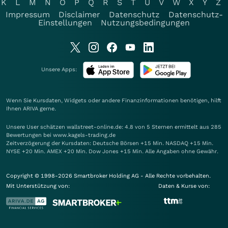
K
L
M
N
O
P
Q
R
S
T
U
V
W
X
Y
Z
Impressum
Disclaimer
Datenschutz
Datenschutz-
Einstellungen
Nutzungsbedingungen
Unsere Apps:
Wenn Sie Kursdaten, Widgets oder andere Finanzinformationen benötigen, hilft
Ihnen
ARIVA
gerne.
Unsere User schätzen wallstreet-online.de: 4.8 von 5 Sternen ermittelt aus 285
Bewertungen bei www.kagels-trading.de
Zeitverzögerung der Kursdaten: Deutsche Börsen +15 Min. NASDAQ +15 Min.
NYSE +20 Min. AMEX +20 Min. Dow Jones +15 Min. Alle Angaben ohne Gewähr.
Copyright © 1998-2026 Smartbroker Holding AG - Alle Rechte vorbehalten.
Mit Unterstützung von:
Daten & Kurse von: