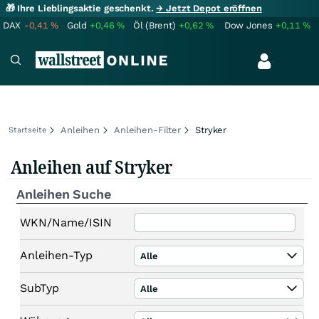
🎁 Ihre Lieblingsaktie geschenkt.
→ Jetzt Depot eröffnen
DAX
-0,41
%
Gold
+0,46
%
Öl (Brent)
+0,62
%
Dow Jones
+0,11
%
Anleihen
Anleihen-Filter
Stryker
Startseite
Anleihen auf Stryker
Anleihen Suche
WKN/Name/ISIN
Anleihen-Typ
Alle
SubTyp
Alle