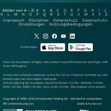
Aktien von A - Z:
#
A
B
C
D
E
F
G
H
I
J
K
L
M
N
O
P
Q
R
S
T
U
V
W
X
Y
Z
Impressum
Disclaimer
Datenschutz
Datenschutz-
Einstellungen
Nutzungsbedingungen
Unsere Apps:
Wenn Sie Kursdaten, Widgets oder andere Finanzinformationen benötigen, hilft
Ihnen
ARIVA
gerne.
Unsere User schätzen wallstreet-online.de: 4.8 von 5 Sternen ermittelt aus 285
Bewertungen bei www.kagels-trading.de
Zeitverzögerung der Kursdaten: Deutsche Börsen +15 Min. NASDAQ +15 Min.
NYSE +20 Min. AMEX +20 Min. Dow Jones +15 Min. Alle Angaben ohne Gewähr.
Copyright © 1998-2026 Smartbroker Holding AG - Alle Rechte vorbehalten.
Mit Unterstützung von:
Daten & Kurse von: