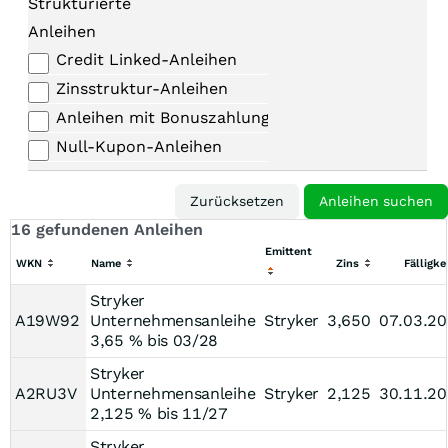
Strukturierte
Anleihen
Credit Linked-Anleihen
Zinsstruktur-Anleihen
Anleihen mit Bonuszahlungen
Null-Kupon-Anleihen
16 gefundenen Anleihen
Emittent
WKN
Name
Zins
Fälligke
Stryker
A19W92
Unternehmensanleihe
Stryker
3,650
07.03.2
3,65 % bis 03/28
Stryker
A2RU3V
Unternehmensanleihe
Stryker
2,125
30.11.2
2,125 % bis 11/27
Stryker