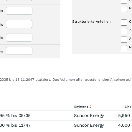
N
is
Strukturierte Anleihen
C
is
Z
is
A
N
is
5.2035 bis 15.11.2047 platziert. Das Volumen aller ausstehenden Anleihen au
Emittent
Zins
95 % bis 05/35
Suncor Energy
5,950
00 % bis 11/47
Suncor Energy
4,000