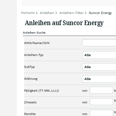
Anleihen
Anleihen-Filter
Suncor Energy
Startseite
Anleihen auf Suncor Energy
Anleihen Suche
WKN/Name/ISIN
Anleihen-Typ
Alle
SubTyp
Alle
Währung
Alle
Fälligkeit (TT.MM.JJJJ)
von
b
b
Zinssatz
von
b
Rendite
von