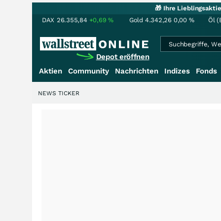
🎁 Ihre Lieblingsakt
DAX
26.355,84
+0,69
%
Gold
4.342,26
0,00
%
Öl (
Depot eröffnen
Aktien
Community
Nachrichten
Indizes
Fonds
NEWS TICKER