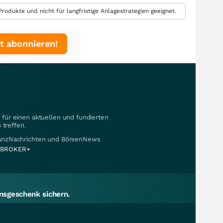
rodukte und nicht für langfristige Anlagestrategien geeignet.
t abonnieren!
für einen aktuellen und fundierten
 treffen.
nanzNachrichten und BörsenNews
BROKER+
sgeschenk sichern.