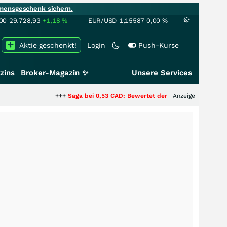
mensgeschenk sichern.
00
29.728,93
+1,18
%
EUR/USD
1,15587
0,00
%
Aktie geschenkt!
Login
Push-Kurse
zins
Broker-Magazin ✨
Unsere Services
+++
Saga bei 0,53 CAD: Bewertet der Markt noch immer nur die
Anzeige