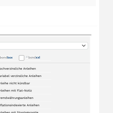
ochverzinsliche Anleihen
ariabel verzinsliche Anleihen
nleihe nicht kündbar
nleihen mit Flat-Notiz
remdwährungsanleihen
nflationsindexierte Anleihen
nleihen mit Staatsgarantie