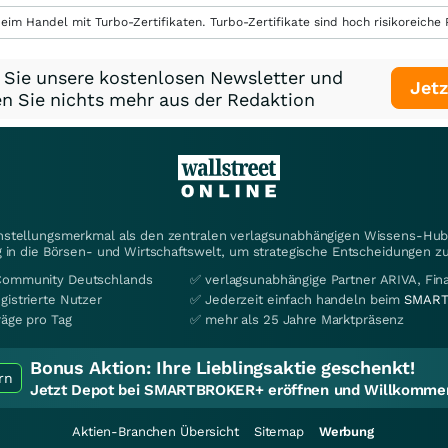
eim Handel mit Turbo-Zertifikaten. Turbo-Zertifikate sind hoch risikoreiche P
 Sie unsere kostenlosen Newsletter und
Jetz
n Sie nichts mehr aus der Redaktion
instellungsmerkmal als den zentralen verlagsunabhängigen Wissens-Hub 
 in die Börsen- und Wirtschaftswelt, um strategische Entscheidungen zu
Community Deutschlands
✅ verlagsunabhängige Partner ARIVA, Fi
gistrierte Nutzer
✅ Jederzeit einfach handeln beim
SMART
räge pro Tag
✅ mehr als 25 Jahre Marktpräsenz
Bonus Aktion:
Ihre Lieblingsaktie geschenkt!
rn
Jetzt Depot bei SMARTBROKER+ eröffnen und Willkommen
Aktien-Branchen Übersicht
Sitemap
Werbung