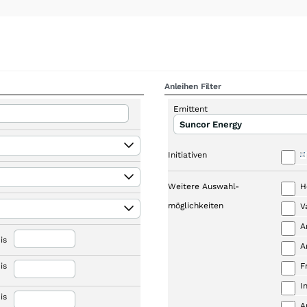
Anleihen Filter
Emittent
Suncor Energy
Initiativen
Weitere Auswahl-
H
möglichkeiten
V
A
is
A
is
F
I
is
A