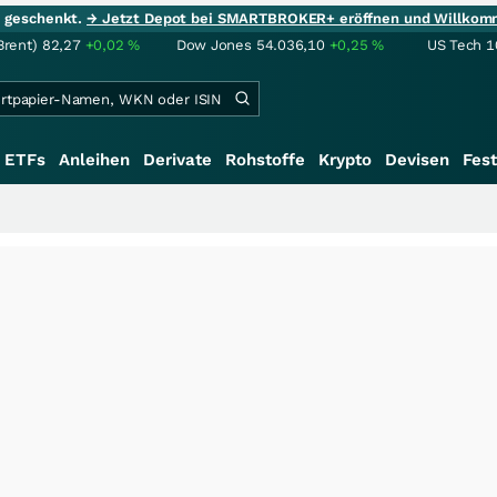
ie geschenkt.
→ Jetzt Depot bei SMARTBROKER+ eröffnen und Willkom
Brent)
82,27
+0,02
%
Dow Jones
54.036,10
+0,25
%
US Tech 1
ETFs
Anleihen
Derivate
Rohstoffe
Krypto
Devisen
Fest