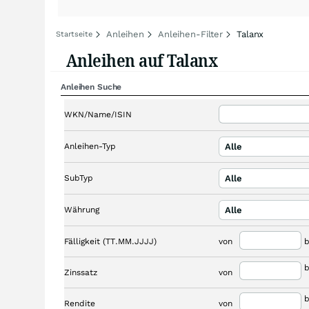
Anleihen
Anleihen-Filter
Talanx
Startseite
Anleihen auf Talanx
Anleihen Suche
WKN/Name/ISIN
Anleihen-Typ
Alle
SubTyp
Alle
Währung
Alle
Fälligkeit (TT.MM.JJJJ)
von
b
b
Zinssatz
von
b
Rendite
von