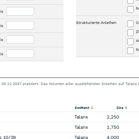
N
is
Strukturierte Anleihen
C
is
Z
is
A
N
is
bis 05.12.2047 platziert. Das Volumen aller ausstehenden Anleihen auf Talanx
Emittent
Zins
Talanx
2,250
Talanx
1,750
s 10/29
Talanx
4,000