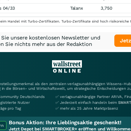
s 04/33
Talanx
3,750
eim Handel mit Turbo-Zertifikaten. Turbo-Zertifikate sind hoch risikoreiche P
 Sie unsere kostenlosen Newsletter und
Jetz
n Sie nichts mehr aus der Redaktion
instellungsmerkmal als den zentralen verlagsunabhängigen Wissens-Hub 
 in die Börsen- und Wirtschaftswelt, um strategische Entscheidungen zu
Community Deutschlands
✅ verlagsunabhängige Partner ARIVA, Fi
gistrierte Nutzer
✅ Jederzeit einfach handeln beim
SMART
räge pro Tag
✅ mehr als 25 Jahre Marktpräsenz
Bonus Aktion:
Ihre Lieblingsaktie geschenkt!
rn
Jetzt Depot bei SMARTBROKER+ eröffnen und Willkommen