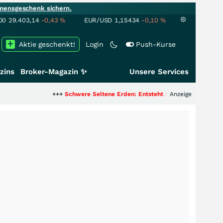
mensgeschenk sichern.
00
29.403,14
-0,43
%
EUR/USD
1,15434
-0,10
%
Aktie geschenkt!
Login
Push-Kurse
zins
Broker-Magazin ✨
Unsere Services
+++
Schwere Seltene Erden: Entsteht hier die nächste Milliarde
Anzeige