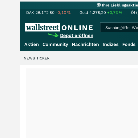
🎁 Ihre Lieblingsakt
DAX
26.172,80
-0,10
%
Gold
4.278,20
+0,73
%
Öl 
Depot eröffnen
Aktien
Community
Nachrichten
Indizes
Fonds
NEWS TICKER