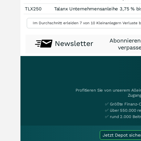
TLX250
Talanx Unternehmensanleihe 3,75 % bi
Im Durchschnitt erleiden 7 von 10 Kleinanlegern Verluste b
Abonnieren
Newsletter
verpasse
Profitieren Sie von unserem Alle
Zugang
✅ Größte Finanz-
✅ über 550.000 re
✅ rund 2.000 Beit
Jetzt Depot siche