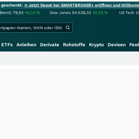
ie geschenkt.
→ Jetzt Depot bei SMARTBROKER+ eröffnen und Willkom
(Brent)
79,55
+0,14
%
Dow Jones
54.538,32
+0,25
%
US Tech 1
ETFs
Anleihen
Derivate
Rohstoffe
Krypto
Devisen
Fest