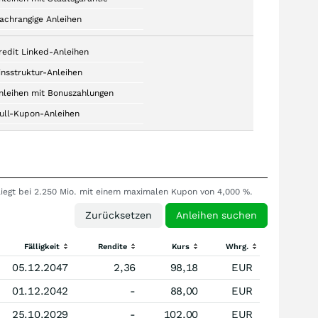
achrangige Anleihen
redit Linked-Anleihen
insstruktur-Anleihen
nleihen mit Bonuszahlungen
ull-Kupon-Anleihen
 liegt bei 2.250 Mio. mit einem maximalen Kupon von 4,000 %.
Fälligkeit
Rendite
Kurs
Whrg.
05.12.2047
2,36
98,18
EUR
01.12.2042
-
88,00
EUR
25.10.2029
-
102,00
EUR