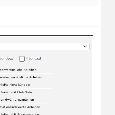
ochverzinsliche Anleihen
ariabel verzinsliche Anleihen
nleihe nicht kündbar
nleihen mit Flat-Notiz
remdwährungsanleihen
nflationsindexierte Anleihen
nleihen mit Staatsgarantie