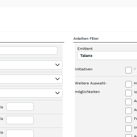
Anleihen Filter
Emittent
Talanx
Initiativen
Weitere Auswahl-
H
möglichkeiten
V
A
is
A
is
F
I
is
A