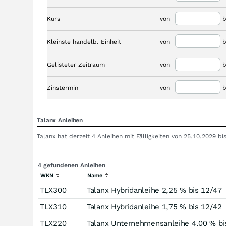
Kurs
von
b
Kleinste handelb. Einheit
von
b
Gelisteter Zeitraum
von
b
Zinstermin
von
b
Talanx Anleihen
Talanx hat derzeit 4 Anleihen mit Fälligkeiten von 25.10.2029 
4 gefundenen Anleihen
WKN
Name
TLX300
Talanx Hybridanleihe 2,25 % bis 12/47
TLX310
Talanx Hybridanleihe 1,75 % bis 12/42
TLX220
Talanx Unternehmensanleihe 4,00 % bi