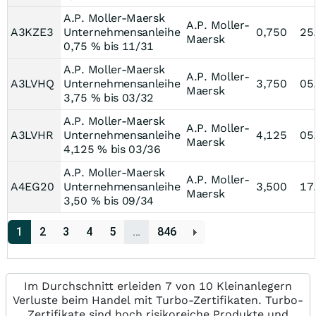
A.P. Moller-Maersk
A.P. Moller-
A3KZE3
Unternehmensanleihe
0,750
25
Maersk
0,75 % bis 11/31
A.P. Moller-Maersk
A.P. Moller-
A3LVHQ
Unternehmensanleihe
3,750
05
Maersk
3,75 % bis 03/32
A.P. Moller-Maersk
A.P. Moller-
A3LVHR
Unternehmensanleihe
4,125
05
Maersk
4,125 % bis 03/36
A.P. Moller-Maersk
A.P. Moller-
A4EG20
Unternehmensanleihe
3,500
17
Maersk
3,50 % bis 09/34
1
2
3
4
5
…
846
Im Durchschnitt erleiden 7 von 10 Kleinanlegern
Verluste beim Handel mit Turbo-Zertifikaten. Turbo-
Zertifikate sind hoch risikoreiche Produkte und