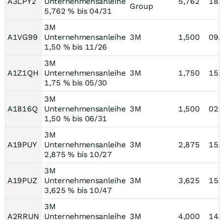
A3LPY2
Unternehmensanleihe
5,762
18
Group
5,762 % bis 04/31
3M
A1VG99
Unternehmensanleihe
3M
1,500
09
1,50 % bis 11/26
3M
A1Z1QH
Unternehmensanleihe
3M
1,750
15
1,75 % bis 05/30
3M
A1816Q
Unternehmensanleihe
3M
1,500
02
1,50 % bis 06/31
3M
A19PUY
Unternehmensanleihe
3M
2,875
15
2,875 % bis 10/27
3M
A19PUZ
Unternehmensanleihe
3M
3,625
15
3,625 % bis 10/47
3M
A2RRUN
Unternehmensanleihe
3M
4,000
14