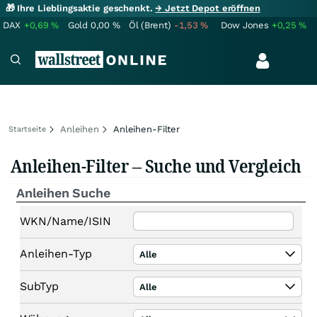
🎁 Ihre Lieblingsaktie geschenkt.
→ Jetzt Depot eröffnen
DAX
+0,69
%
Gold
0,00
%
Öl (Brent)
-1,53
%
Dow Jones
+0,25
%
Anleihen
Anleihen-Filter
Startseite
Anleihen-Filter – Suche und Vergleich
Anleihen Suche
WKN/Name/ISIN
Anleihen-Typ
Alle
SubTyp
Alle