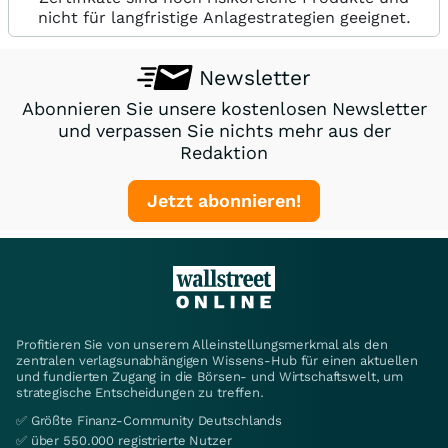
nicht für langfristige Anlagestrategien geeignet.
Newsletter
Abonnieren Sie unsere kostenlosen Newsletter
und verpassen Sie nichts mehr aus der
Redaktion
Jetzt abonnieren!
Profitieren Sie von unserem Alleinstellungsmerkmal als den
zentralen verlagsunabhängigen Wissens-Hub für einen aktuellen
und fundierten Zugang in die Börsen- und Wirtschaftswelt, um
strategische Entscheidungen zu treffen.
✅ Größte Finanz-Community Deutschlands
✅ über 550.000 registrierte Nutzer