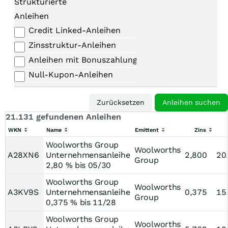
Strukturierte
Anleihen
Credit Linked-Anleihen
Zinsstruktur-Anleihen
Anleihen mit Bonuszahlungen
Null-Kupon-Anleihen
21.131 gefundenen Anleihen
WKN
Name
Emittent
Zins
Woolworths Group
Woolworths
A28XN6
Unternehmensanleihe
2,800
20
Group
2,80 % bis 05/30
Woolworths Group
Woolworths
A3KV9S
Unternehmensanleihe
0,375
15
Group
0,375 % bis 11/28
Woolworths Group
Woolworths